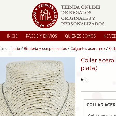
INICIO
PAGOS Y ENVÍOS
QUIENES SOMOS
NOVE
tás en:
Inicio
/
Bisutería y complementos
/
Colgantes acero inox
/
Coll
Collar acero
plata)
Ref.:
COLLAR ACER