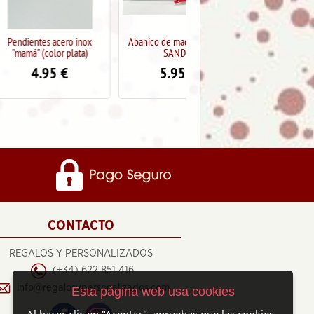
acero inox
Abanico de madera diseño
Pendientes acero inox
or plata)
SANDÍA
"mamá" (color plata)
5
€
5.95
€
4.95
€
CONTACTO
REGALOS Y PERSONALIZADOS
(+34) 622 851 416
info@regalosypersonalizados.com
Esta página web usa cookies