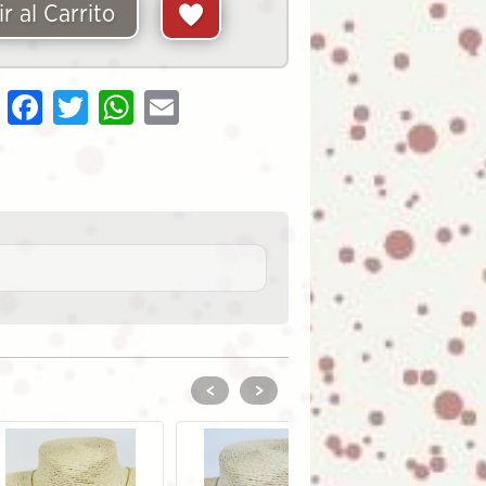
r al Carrito
Share
Facebook
Twitter
WhatsApp
Email
<
>