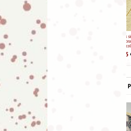
Collar acero inox simbolo
infinitocon la palabra mama y
figura de un pie (color oro)
4.95
€
9.95
P