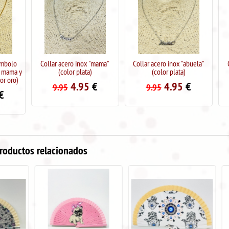
Collar acero inox "mama"
Collar acero inox "abuela"
Collar acero 
(color plata)
(color plata)
(color
4.95
€
4.95
€
4
9.95
9.95
9.95
roductos relacionados