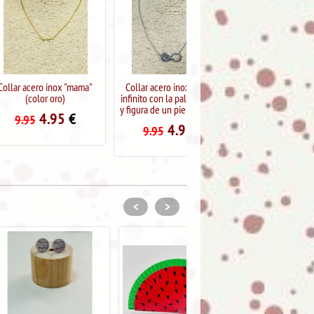
inox "mama"
Collar acero inox simbolo
Collar acero inox "mama"
 oro)
infinito con la palabra mama
(color plata)
y figura de un pie (color oro)
.95
€
4.95
€
9.95
4.95
€
9.95
<
>