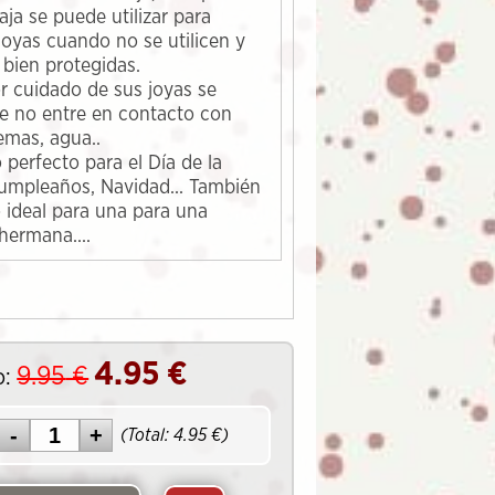
caja se puede utilizar para
joyas cuando no se utilicen y
bien protegidas.
or cuidado de sus joyas se
e no entre en contacto con
emas, agua..
 perfecto para el Día de la
umpleaños, Navidad... También
o ideal para una para una
 hermana....
4.95
€
9.95
€
o:
(Total:
4.95
€)