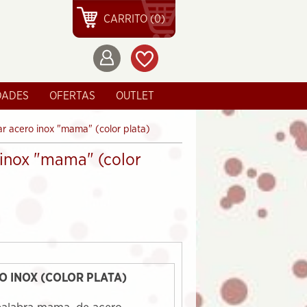
CARRITO (0)
DADES
OFERTAS
OUTLET
ar acero inox "mama" (color plata)
 inox "mama" (color
O INOX (COLOR PLATA)