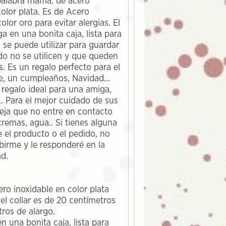
 palabra mama, de acero
color plata. Es de Acero
olor oro para evitar alergias. El
ga en una bonita caja, lista para
a se puede utilizar para guardar
do no se utilicen y que queden
s. Es un regalo perfecto para el
e, un cumpleaños, Navidad...
regalo ideal para una amiga,
.. Para el mejor cuidado de sus
eja que no entre en contacto
remas, agua.. Si tienes alguna
 el producto o el pedido, no
birme y le responderé en la
d.
ero inoxidable en color plata
el collar es de 20 centímetros
tros de alargo.
n una bonita caja, lista para