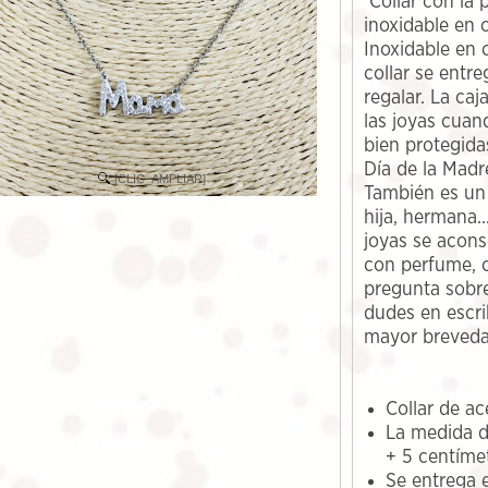
Collar con la
inoxidable en 
Inoxidable en c
collar se entre
regalar. La caj
las joyas cuan
bien protegida
Día de la Madr
[CLIC_AMPLIAR]
También es un 
hija, hermana..
joyas se acons
con perfume, c
pregunta sobre
dudes en escri
mayor breveda
Collar de ac
La medida d
+ 5 centíme
Se entrega e