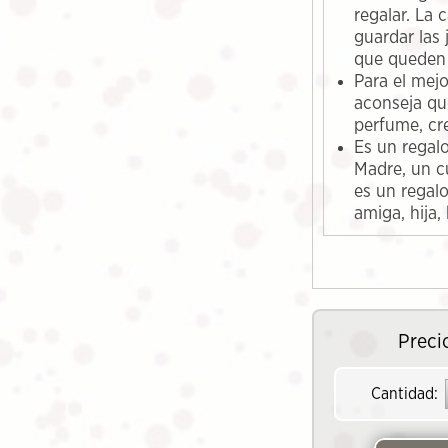
regalar. La 
guardar las 
que queden 
Para el mej
aconseja qu
perfume, cr
Es un regalo
Madre, un c
es un regal
amiga, hija,
Preci
Cantidad: