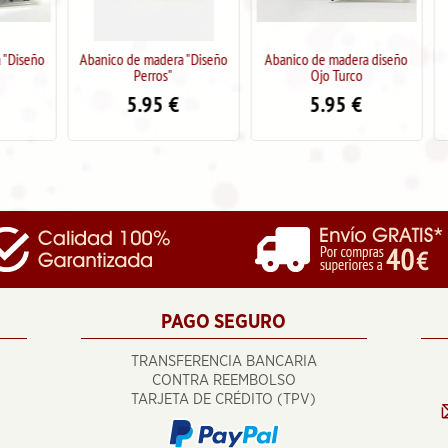
Abanico de madera "Diseño
Abanico de madera diseño
Pendientes 
Perros"
Ojo Turco
"mamá" (col
5.95
€
5.95
€
4.9
PAGO SEGURO
TRANSFERENCIA BANCARIA
CONTRA REEMBOLSO
TARJETA DE CRÉDITO (TPV)