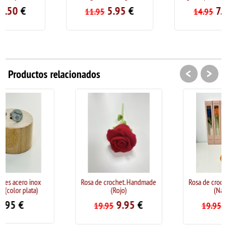
5.95
€
7.50
€
11.95
14.95
<
>
Productos relacionados
Rosa de crochet. Handmade
Rosa de crochet. Handmade
(Rojo)
(Naranja)
9.95
€
9.95
€
19.95
19.95