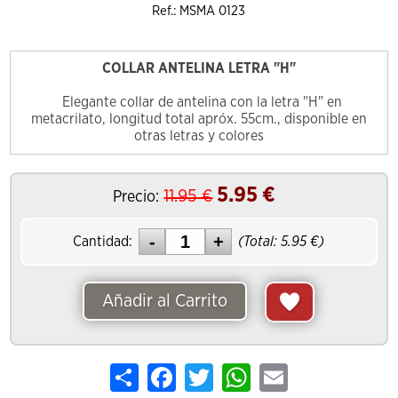
Ref.: MSMA 0123
COLLAR ANTELINA LETRA "H"
Elegante collar de antelina con la letra "H" en
metacrilato, longitud total apróx. 55cm., disponible en
otras letras y colores
5.95
€
11.95
€
Precio:
Cantidad:
(Total:
5.95
€)
Añadir al Carrito
Share
Facebook
Twitter
WhatsApp
Email