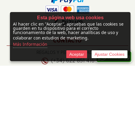
Esta página web usa cookies
Al hacer clic en "Aceptar", apruebas que las cookies se
guarden en tu dispositivo para el correcto
funcionamiento de la web, hacer analíticas de uso y
colaborar con estudios de marketing.
CONTACTO
Más Información
REGALOS Y PERSONALIZADOS
Aceptar
Ajustar Cookies
(+34) 622 851 416
info@regalosypersonalizados.com
©
2026 Mimiños Creacións
Tienda online creada por http://www.urbecom.com