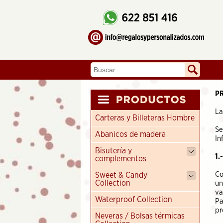
P
La
Carteras y Billeteras Hombre
Se
Abanicos de madera
In
Bisutería y
1.
complementos
Co
Sweet & Candy
Collection
un
va
Waterproof Collection
Pa
pr
Neveras / Bolsas térmicas