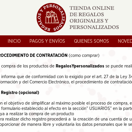
INICIO
PAGOS Y ENVÍOS
QUIENES SOMOS
NOVE
ROCEDIMIENTO DE CONTRATACIÓN
(como comprar)
 compra de los productos de
RegalosYpersonalizados
se puede reali
 informa que de conformidad con lo exigido por el art. 27 de la Ley 
formación y del Comercio Electrónico, el procedimiento de contratación
- Registro (opcional)
n el objetivo de simplificar al máximo posible el proceso de compra, e
 formulario establecido al efecto en la sección” USUARIOS” en la par
ya a realizar la compra de un producto
ra realizar dicho registro procederá a la creación de una cuenta de us
oporcionar de manera libre y voluntaria los datos personales que le s