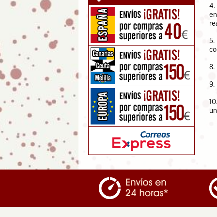
4.
en
re
5.
co
8.
9.
10
un