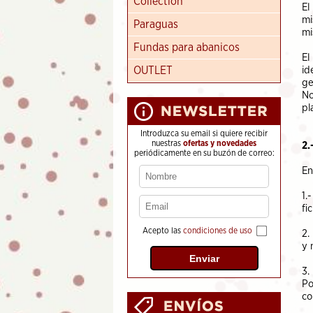
Collection
El
mi
Paraguas
mi
Fundas para abanicos
El
OUTLET
id
ge
No
pl
Introduzca su email si quiere recibir
nuestras
ofertas y novedades
2.
periódicamente en su buzón de correo:
En
1.
fi
Acepto las
condiciones de uso
2.
y 
3.
Po
co