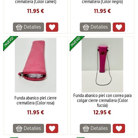
cremallera (Color camel)
cremallera (Color negro)
11.95
€
11.95
€
Detalles
Detalles
Funda abanico piel con correa para
Funda abanico piel cierre
colgar cierre cremallera (Color
cremallera (Color rosa)
fucsia)
11.95
€
12.95
€
Detalles
Detalles