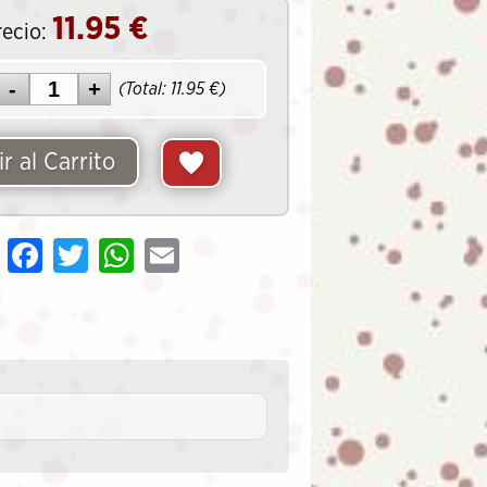
11.95
€
recio:
(Total:
11.95
€)
r al Carrito
Share
Facebook
Twitter
WhatsApp
Email