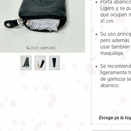
Porta abanic
Ligero y se p
que ocupen m
x1 cm
Su uso princ
pero además 
usar también
[CLIC_AMPLIAR]
maquillaje.
Se recomiend
ligeramente 
de gamuza sec
abanico.
Escoge ya la tu