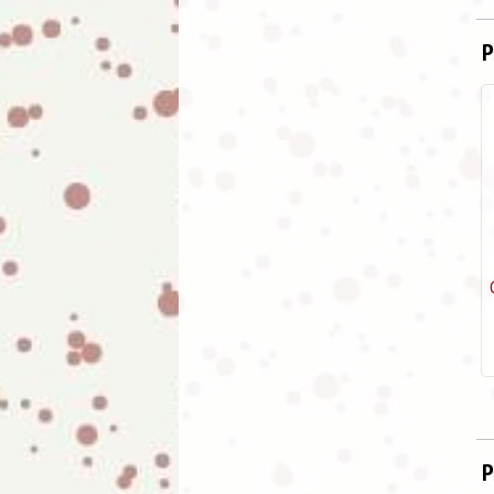
P
Cuelga abanico en piel (Azul
celeste)
6.95
€
P