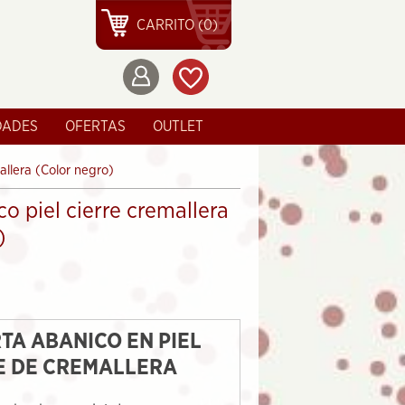
CARRITO (0)
DADES
OFERTAS
OUTLET
allera (Color negro)
o piel cierre cremallera
)
TA ABANICO EN PIEL
E DE CREMALLERA