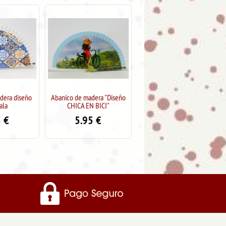
dera "Diseño
Abanico de madera diseño
Abanico de madera diseño
 BICI"
Mandala
SANDÍA
5
€
5.95
€
5.95
€