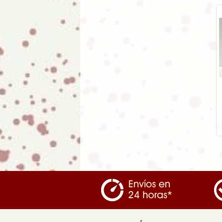
Abanico de madera "Diseño
Perros"
5.95
€