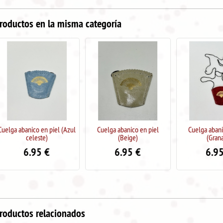
roductos en la misma categoría
Cuelga abanico en piel
Cuelga abanico en piel
Funda abanico
(Beige)
(Granate)
cremallera (C
6.95
€
6.95
€
7.9
roductos relacionados