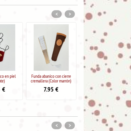
<
>
 con cierre
Cuelga abanico en piel
Funda abanico con cierre
olor marrón)
(Verde)
cremallera (Color azul)
5
€
6.95
€
7.95
€
<
>