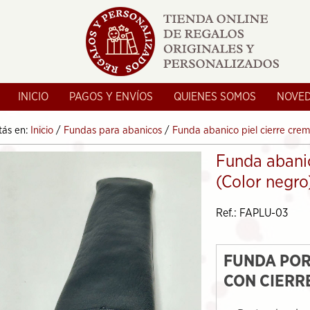
INICIO
PAGOS Y ENVÍOS
QUIENES SOMOS
NOVE
tás en:
Inicio
/
Fundas para abanicos
/
Funda abanico piel cierre crem
Funda abanic
(Color negro
Ref.: FAPLU-03
FUNDA POR
CON CIERR