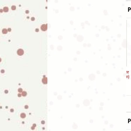
P
Funda abanico con cierre
cremallera (Color marrón)
7.95
€
P