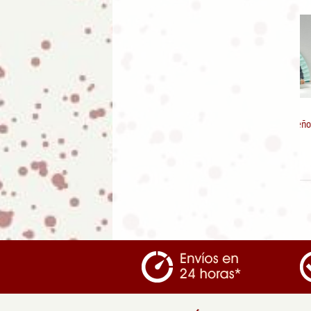
Abanico de madera diseño
Gatos
5.95
€