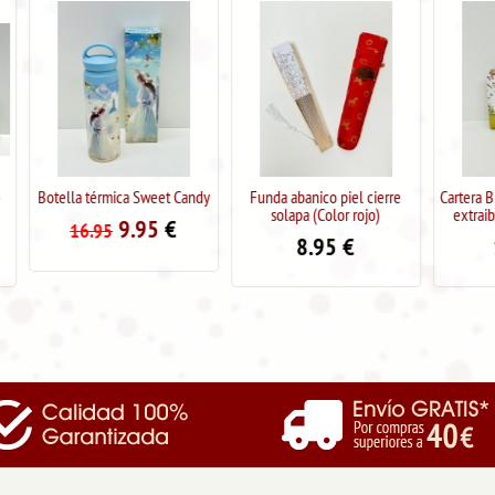
Botella térmica Sweet Candy
Funda abanico piel cierre
Cartera Billeter
solapa (Color rojo)
extraible Sw
9.95
€
16.95
8.95
€
14.9