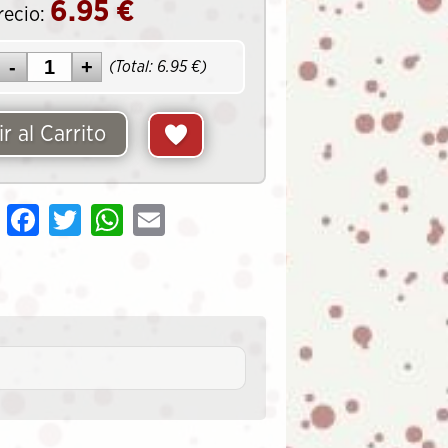
6.95
€
recio:
(Total:
6.95
€)
r al Carrito
Share
Facebook
Twitter
WhatsApp
Email