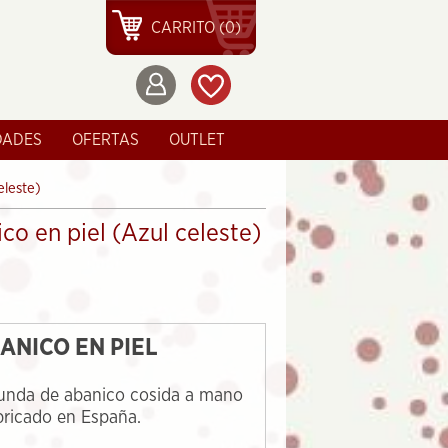
CARRITO (0)
DADES
OFERTAS
OUTLET
eleste)
co en piel (Azul celeste)
ANICO EN PIEL
unda de abanico cosida a mano
abricado en España.