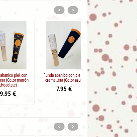
<
>
o piel con
Funda abanico con cierre
Cuelga abanico en piel
olor marrón
cremallera (Color azul)
(Camel)
ate)
7.95
€
6.95
€
5
€
<
>