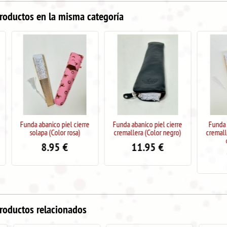
roductos en la misma categoría
Funda abanico piel cierre
Funda abanico piel cierre
Funda abanic
solapa (Color rosa)
cremallera (Color negro)
cremallera (C
chocol
8.95
€
11.95
€
9.9
roductos relacionados