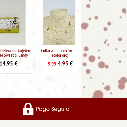
a con tarjetero
Collar acero inox "mama"
Colgante antelina con letra
eet & Candy
(color oro)
"I"
5
€
4.95
€
5.95
€
9.95
11.95