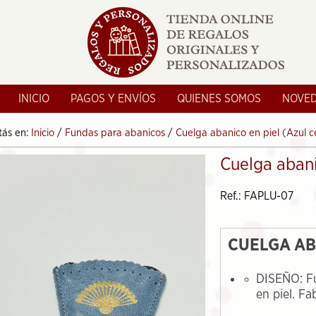
INICIO
PAGOS Y ENVÍOS
QUIENES SOMOS
NOVE
tás en:
Inicio
/
Fundas para abanicos
/
Cuelga abanico en piel (Azul c
Cuelga abani
Ref.: FAPLU-07
CUELGA AB
DISEÑO: F
en piel. F