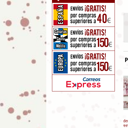
P
Abanico de madera pintado
dos caras Sweet Candy