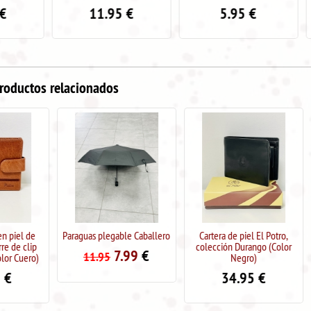
11.95
€
5.95
€
5.9
roductos relacionados
Paraguas plegable Caballero
Cartera de piel El Potro,
Abanico de ma
colección Durango (Color
CHICA EN
7.99
€
11.95
Negro)
5.9
34.95
€