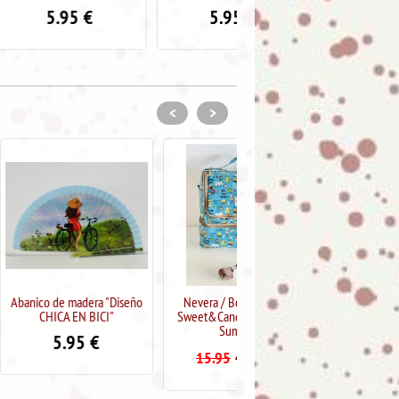
5
€
5.95
€
11.95
€
<
>
dera "Diseño
Nevera / Bolsa Térmica
Cartera de piel El Potro,
 BICI"
Sweet&Candy estampado
colección Roma (Color
Summer
MARRON)
5
€
4.99
€
34.95
€
15.95