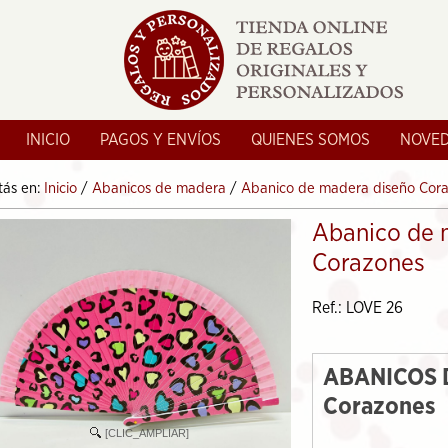
INICIO
PAGOS Y ENVÍOS
QUIENES SOMOS
NOVE
tás en:
Inicio
/
Abanicos de madera
/
Abanico de madera diseño Cor
Abanico de 
Corazones
Ref.: LOVE 26
ABANICOS 
Corazones
[CLIC_AMPLIAR]