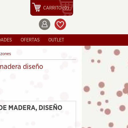
CARRITO (0)
DADES
OFERTAS
OUTLET
azones
madera diseño
DE MADERA, DISEÑO