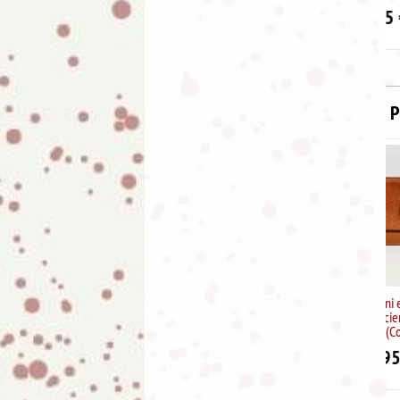
11.95
€
P
Cartera Pielini en piel de
vacuno con cierre de clip
para hombre (Color Cuero)
18.95
€