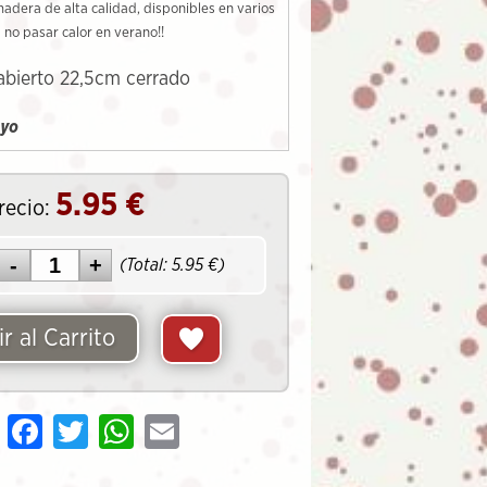
adera de alta calidad, disponibles en varios
 no pasar calor en verano!!
abierto 22,5cm cerrado
uyo
5.95
€
recio:
(Total:
5.95
€)
r al Carrito
Share
Facebook
Twitter
WhatsApp
Email