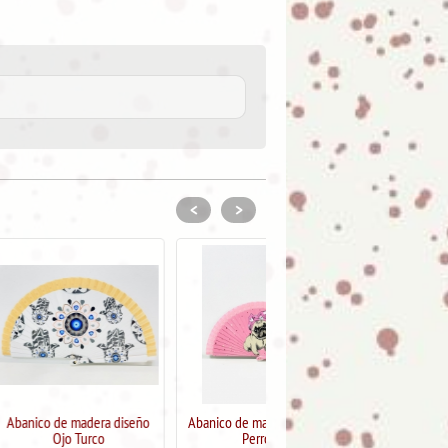
<
>
dera diseño
Abanico de madera "Diseño
Abanico de madera pintado
urco
Perros"
dos caras Sweet Candy