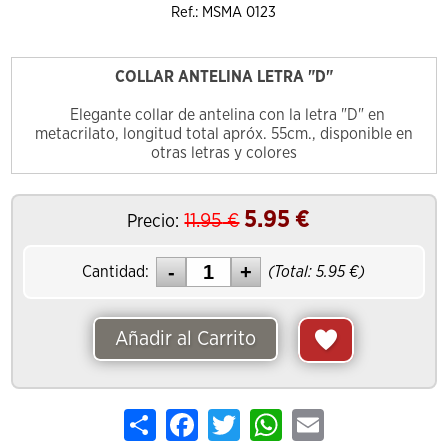
Ref.: MSMA 0123
COLLAR ANTELINA LETRA "D"
Elegante collar de antelina con la letra "D" en
metacrilato, longitud total apróx. 55cm., disponible en
otras letras y colores
5.95
€
11.95
€
Precio:
Cantidad:
(Total:
5.95
€)
Añadir al Carrito
Share
Facebook
Twitter
WhatsApp
Email