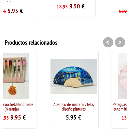
verde
9.50
€
18.95
8.95
€
17.95
<
>
Productos relacionados
Abanico de madera y tela,
Paraguas con funda plegable
diseño pinturas
automático "Pintura Picasso"
5.95
€
7.99
€
13.95