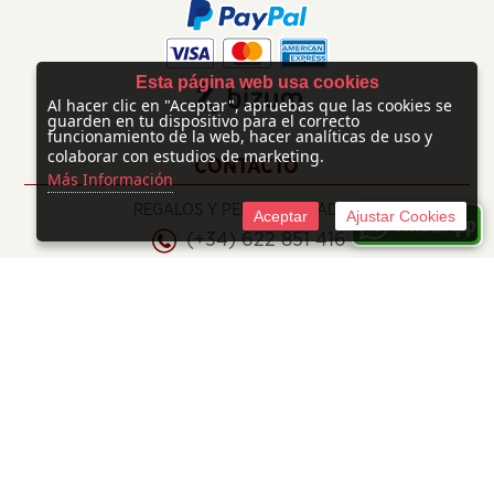
Esta página web usa cookies
Al hacer clic en "Aceptar", apruebas que las cookies se
guarden en tu dispositivo para el correcto
funcionamiento de la web, hacer analíticas de uso y
colaborar con estudios de marketing.
CONTACTO
Más Información
REGALOS Y PERSONALIZADOS
Aceptar
Ajustar Cookies
(+34) 622 851 416
info@regalosypersonalizados.com
©
2026 Mimiños Creacións
Tienda online creada por http://www.urbecom.com