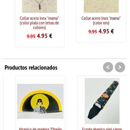
Collar acero inox "mama"
Collar acero inox "mama"
(color plata con letras de
(color oro)
colores)
4.95
€
9.95
4.95
€
9.95
<
>
Productos relacionados
Abanico de madera "Diseño
Funda abanico piel cierre