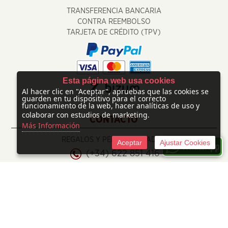
TRANSFERENCIA BANCARIA
CONTRA REEMBOLSO
TARJETA DE CRÉDITO (TPV)
Esta página web usa cookies
Al hacer clic en "Aceptar", apruebas que las cookies se
guarden en tu dispositivo para el correcto
funcionamiento de la web, hacer analíticas de uso y
colaborar con estudios de marketing.
CONTACTO
Más Información
REGALOS Y PERSONALIZADOS
Aceptar
Ajustar Cookies
(+34) 622 851 416
info@regalosypersonalizados.com