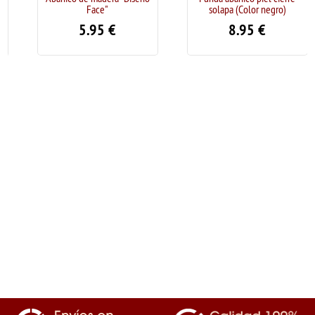
Face"
solapa (Color negro)
5.95
€
8.95
€