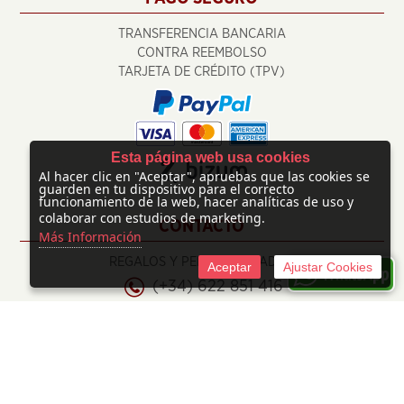
TRANSFERENCIA BANCARIA
CONTRA REEMBOLSO
TARJETA DE CRÉDITO (TPV)
Esta página web usa cookies
Al hacer clic en "Aceptar", apruebas que las cookies se
guarden en tu dispositivo para el correcto
funcionamiento de la web, hacer analíticas de uso y
colaborar con estudios de marketing.
CONTACTO
Más Información
REGALOS Y PERSONALIZADOS
Aceptar
Ajustar Cookies
(+34) 622 851 416
info@regalosypersonalizados.com