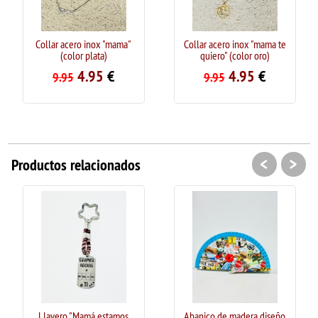
Collar acero inox "mama"
Collar acero inox "mama te
(color plata)
quiero" (color oro)
4.95
€
4.95
€
9.95
9.95
<
>
Productos relacionados
Llavero "Mamá estamos
Abanico de madera diseño