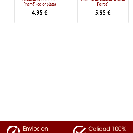
"mamá" (color plata)
Perros"
4.95
€
5.95
€