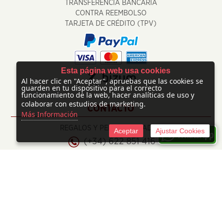
TRANSFERENCIA BANCARIA
CONTRA REEMBOLSO
TARJETA DE CRÉDITO (TPV)
Esta página web usa cookies
Al hacer clic en "Aceptar", apruebas que las cookies se
guarden en tu dispositivo para el correcto
funcionamiento de la web, hacer analíticas de uso y
colaborar con estudios de marketing.
CONTACTO
Más Información
REGALOS Y PERSONALIZADOS
Aceptar
Ajustar Cookies
(+34) 622 851 416
info@regalosypersonalizados.com