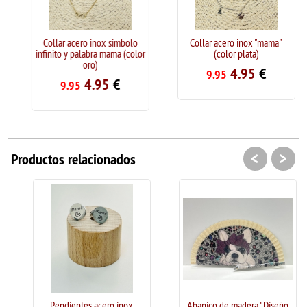
Collar acero inox simbolo
Collar acero inox "mama"
infinito y palabra mama (color
(color plata)
oro)
4.95
€
9.95
4.95
€
9.95
<
>
Productos relacionados
Pendientes acero inox
Abanico de madera "Diseño