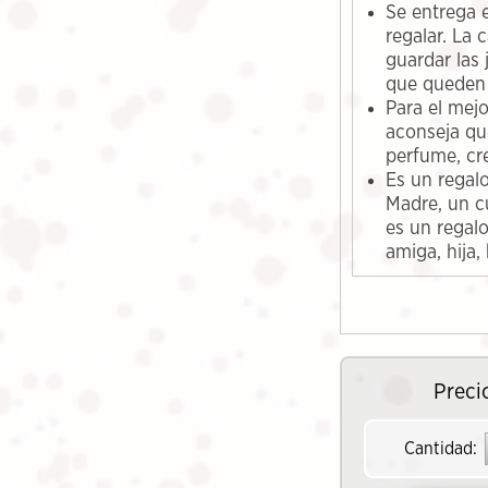
Se entrega e
regalar. La 
guardar las 
que queden 
Para el mej
aconseja qu
perfume, cr
Es un regalo
Madre, un c
es un regal
amiga, hija,
Preci
Cantidad: