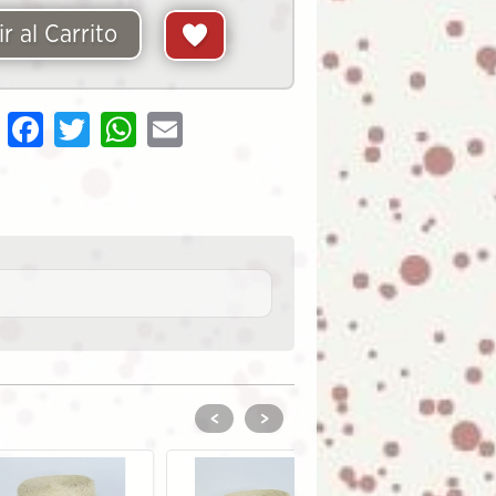
r al Carrito
Share
Facebook
Twitter
WhatsApp
Email
<
>