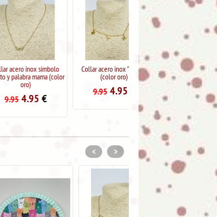
inox simbolo
Collar acero inox "mama"
Collar acero inox "abuela"
ra mama (color
(color oro)
(color plata)
)
4.95
€
4.95
€
9.95
9.95
.95
€
<
>