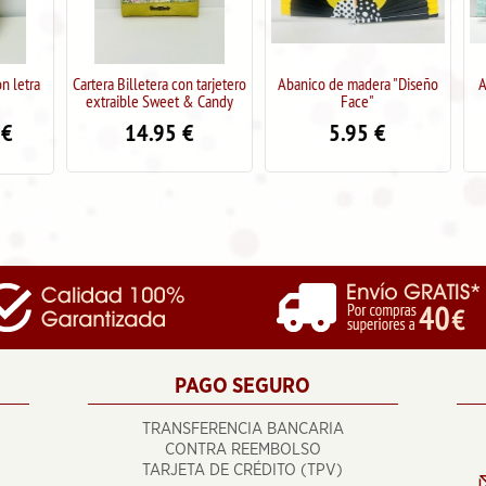
Cartera Billetera con tarjetero
Abanico de madera "Diseño
Abanico de ma
extraible Sweet & Candy
Face"
Gat
14.95
€
5.95
€
5.9
PAGO SEGURO
TRANSFERENCIA BANCARIA
CONTRA REEMBOLSO
TARJETA DE CRÉDITO (TPV)