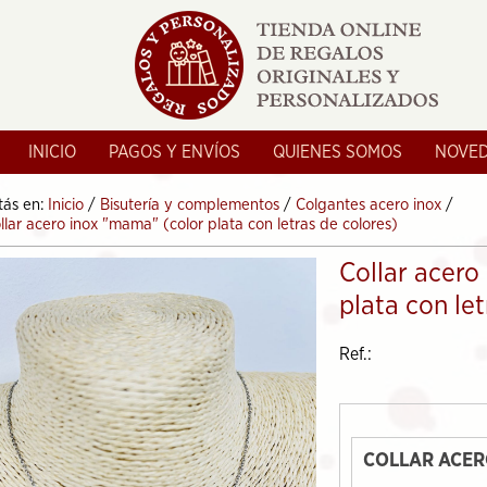
INICIO
PAGOS Y ENVÍOS
QUIENES SOMOS
NOVE
tás en:
Inicio
/
Bisutería y complementos
/
Colgantes acero inox
/
llar acero inox "mama" (color plata con letras de colores)
Collar acero
plata con le
Ref.:
COLLAR ACER