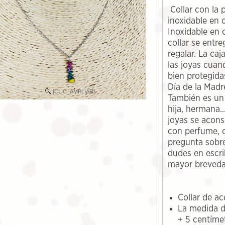
Collar con la
inoxidable en 
Inoxidable en c
collar se entre
regalar. La caj
las joyas cuan
bien protegida
Día de la Madr
[CLIC_AMPLIAR]
También es un 
hija, hermana..
joyas se acons
con perfume, c
pregunta sobre
dudes en escri
mayor breveda
Collar de ac
La medida d
+ 5 centíme