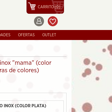
CARRITO (0)
DADES
OFERTAS
OUTLET
 inox "mama" (color
tras de colores)
O INOX (COLOR PLATA)