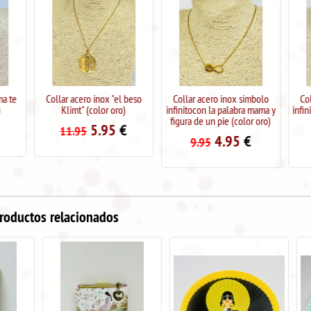
Collar acero inox "el beso
Collar acero inox simbolo
Collar acero 
Klimt" (color oro)
infinitocon la palabra mama y
infinito y palab
figura de un pie (color oro)
oro
5.95
€
11.95
4.95
€
4
9.95
9.95
roductos relacionados