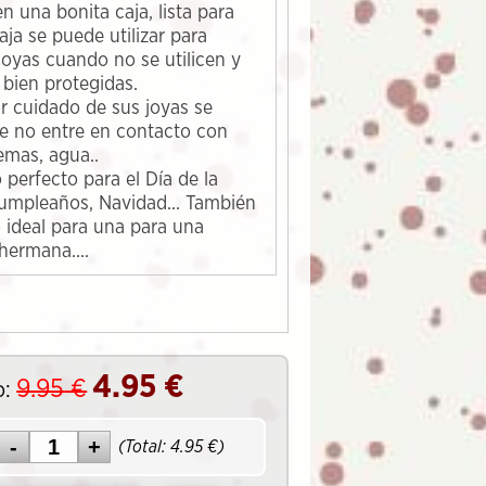
n una bonita caja, lista para
caja se puede utilizar para
joyas cuando no se utilicen y
bien protegidas.
or cuidado de sus joyas se
e no entre en contacto con
emas, agua..
 perfecto para el Día de la
umpleaños, Navidad... También
o ideal para una para una
 hermana....
4.95
€
9.95
€
o:
(Total:
4.95
€)