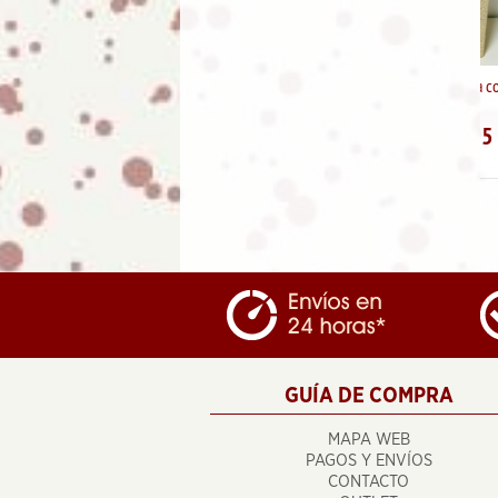
Colgante antelina con letra
"I"
5.95
€
11.95
GUÍA DE COMPRA
MAPA WEB
PAGOS Y ENVÍOS
CONTACTO