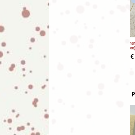
Collar acero inox "mama te
quiero" (color oro)
4.95
€
9.95
P