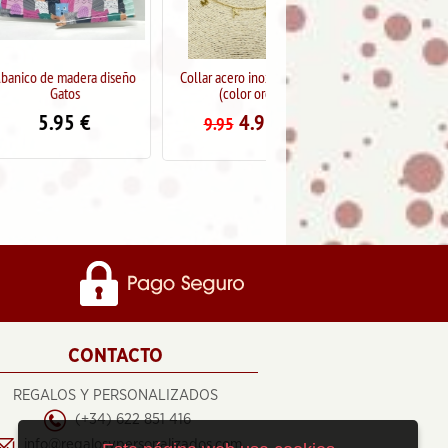
dera diseño
Collar acero inox "mama"
Abanico de madera diseño
os
(color oro)
Arbol de la Vida
5
€
4.95
€
5.95
€
9.95
CONTACTO
REGALOS Y PERSONALIZADOS
(+34) 622 851 416
info@regalosypersonalizados.com