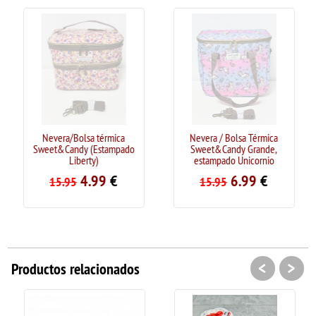
Nevera/Bolsa térmica
Nevera / Bolsa Térmica
Sweet&Candy (Estampado
Sweet&Candy Grande,
Liberty)
estampado Unicornio
4.99
€
6.99
€
15.95
15.95
<
>
Productos relacionados