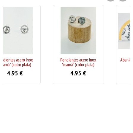
Pendientes acero inox
Abanico de madera diseño
"mamá" (color plata)
Ojo Turco
4.95
€
5.95
€