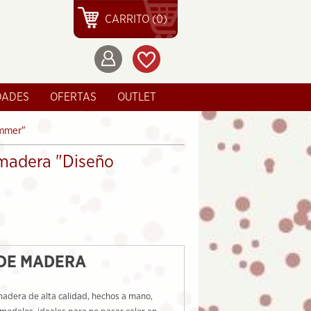
CARRITO (0)
DADES
OFERTAS
OUTLET
ummer"
madera "Diseño
 DE MADERA
madera de alta calidad, hechos a mano,