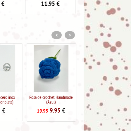
5
€
5.95
€
5.95
€
<
>
et. Handmade
Paraguas plegable Caballero
Pendientes acero inox
l)
"mamá" (color plata)
7.99
€
13.95
.95
€
4.95
€