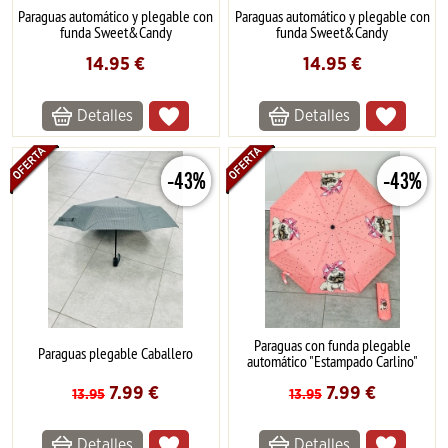
Paraguas automático y plegable con
Paraguas automático y plegable con
funda Sweet&Candy
funda Sweet&Candy
14.95
€
14.95
€
Detalles
Detalles
-43%
-43%
Paraguas con funda plegable
Paraguas plegable Caballero
automático "Estampado Carlino"
7.99
€
7.99
€
13.95
13.95
Detalles
Detalles