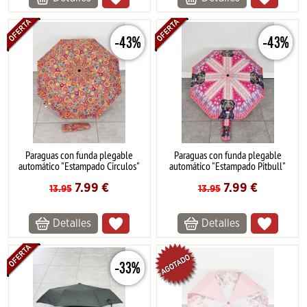
-43%
-43%
Paraguas con funda plegable
Paraguas con funda plegable
automático "Estampado Circulos"
automático "Estampado Pitbull"
7.99
€
7.99
€
13.95
13.95
Detalles
Detalles
-33%