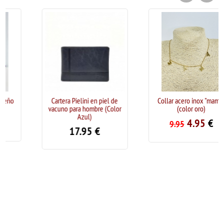
Cartera Pielini en piel de
Collar acero inox "mama"
vacuno para hombre (Color
(color oro)
Azul)
4.95
€
9.95
17.95
€