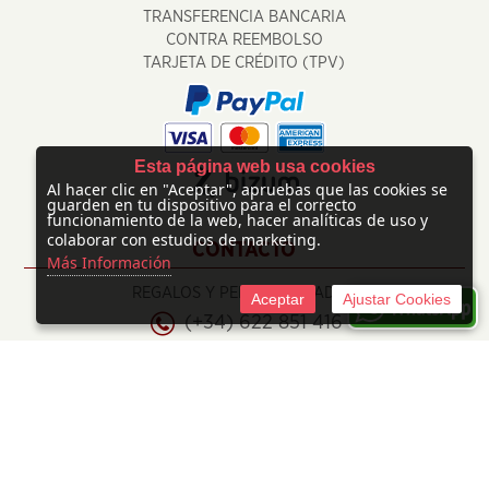
TRANSFERENCIA BANCARIA
CONTRA REEMBOLSO
TARJETA DE CRÉDITO (TPV)
Esta página web usa cookies
Al hacer clic en "Aceptar", apruebas que las cookies se
guarden en tu dispositivo para el correcto
funcionamiento de la web, hacer analíticas de uso y
colaborar con estudios de marketing.
CONTACTO
Más Información
REGALOS Y PERSONALIZADOS
Aceptar
Ajustar Cookies
(+34) 622 851 416
info@regalosypersonalizados.com