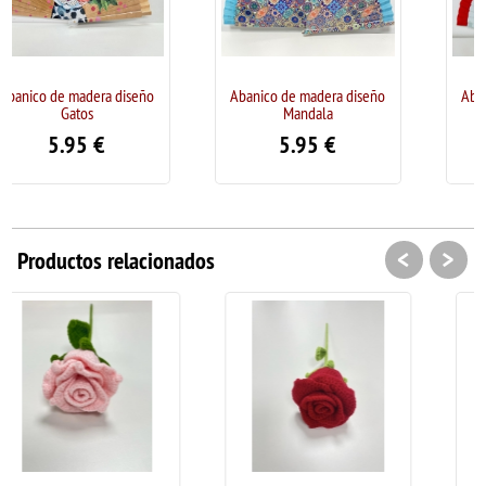
ño
Abanico de madera diseño
Abanico de madera diseño
Mandala
MENINAS
5.95
€
5.95
€
<
>
Productos relacionados