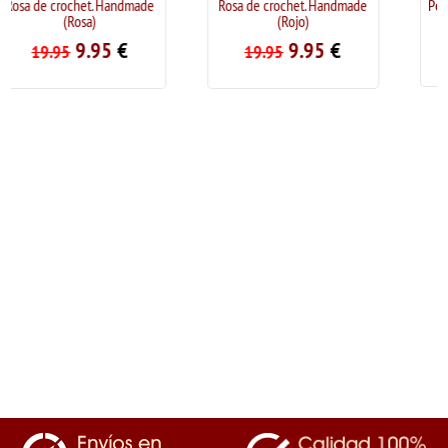
ade
Rosa de crochet. Handmade
Pendientes acero inox "Frida
(Rojo)
Kahlo" (color oro)
9.95
€
9.95
€
19.95