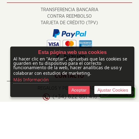
TRANSFERENCIA BANCARIA
CONTRA REEMBOLSO
TARJETA DE CRÉDITO (TPV)
Esta página web usa cookies
Al hacer clic en "Aceptar", apruebas que las cookies se
guarden en tu dispositivo para el correcto
funcionamiento de la web, hacer analíticas de uso y
colaborar con estudios de marketing.
CONTACTO
Más Información
REGALOS Y PERSONALIZADOS
Aceptar
Ajustar Cookies
(+34) 622 851 416
info@regalosypersonalizados.com