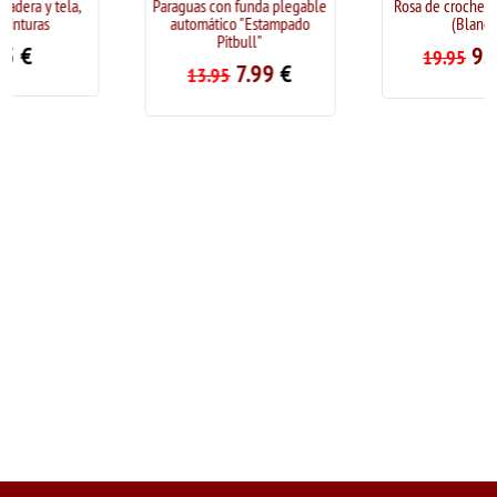
Paraguas con funda plegable
Rosa de crochet. Handmade
automático "Estampado
(Blanco)
Pitbull"
9.95
€
19.95
7.99
€
13.95