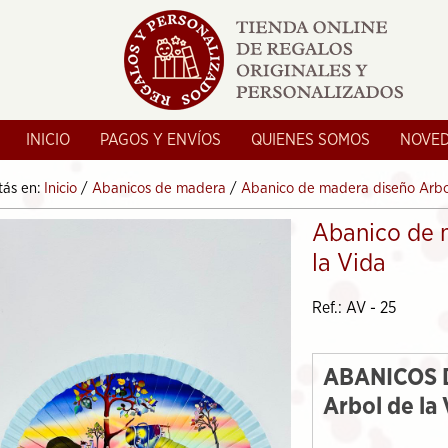
INICIO
PAGOS Y ENVÍOS
QUIENES SOMOS
NOVE
tás en:
Inicio
/
Abanicos de madera
/
Abanico de madera diseño Arbo
Abanico de 
la Vida
Ref.: AV - 25
ABANICOS 
Arbol de la 