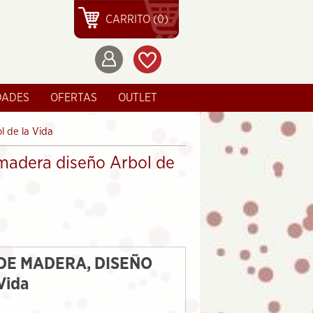
CARRITO (0)
DADES
OFERTAS
OUTLET
l de la Vida
madera diseño Arbol de
DE MADERA, DISEÑO
Vida