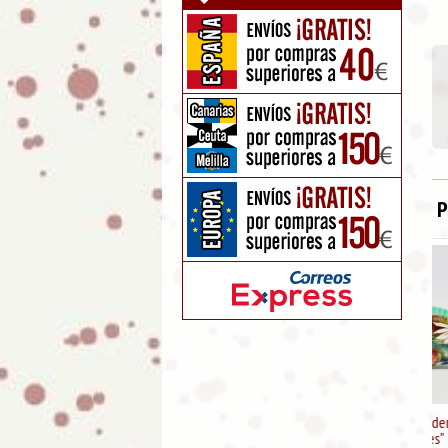
P
Abanico de madera "Diseño
Flores"