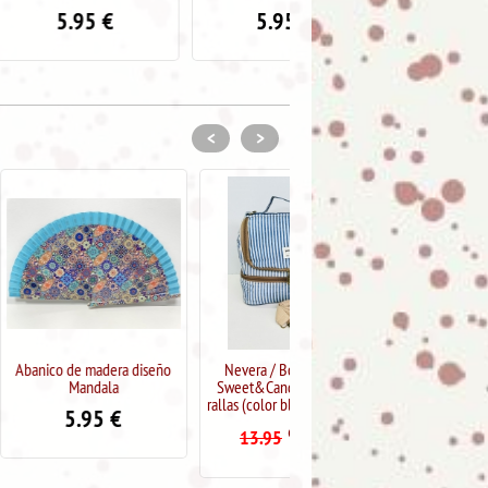
5
€
5.95
€
5.95
€
<
>
dera diseño
Nevera / Bolsa Térmica
Colgante antelina con letra
ala
Sweet&Candy estampado
"A"
rallas (color blanco y marino)
5
€
5.95
€
11.95
9.99
€
13.95