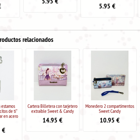
5.95
€
5.95
€
5.9
roductos relacionados
Cartera Billetera con tarjetero
Monedero 2 compartimentos
Abanico de ma
extraible Sweet & Candy
Sweet Candy
Mand
14.95
€
10.95
€
5.9