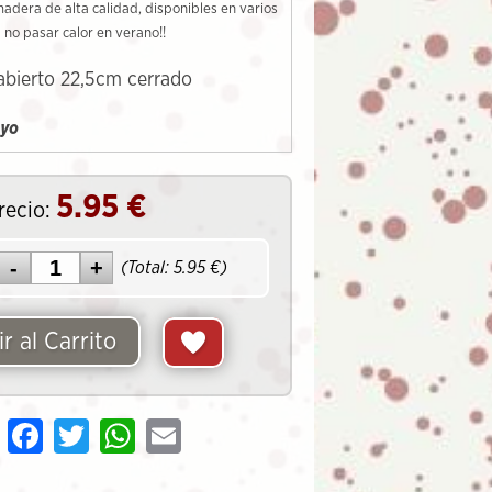
adera de alta calidad, disponibles en varios
 no pasar calor en verano!!
abierto 22,5cm cerrado
uyo
5.95
€
recio:
(Total:
5.95
€)
r al Carrito
Share
Facebook
Twitter
WhatsApp
Email