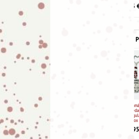
5.95
€
P
Llavero "Mamá estamos
hechos de pedacitos de ti"
chapa rectangular en acero
inox
11.95
€