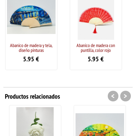
madera y tela,
Abanico de madera con
Abanico de made
 pinturas
puntilla, color rojo
diseño pin
95
€
5.95
€
5.95
<
>
Productos relacionados