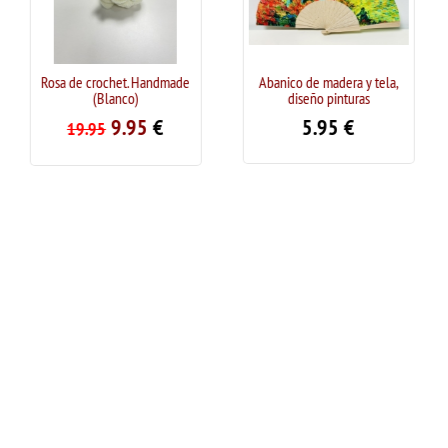
 crochet. Handmade
Abanico de madera y tela,
Rosa de cro
(Blanco)
diseño pinturas
(
9.95
€
5.95
€
.95
19.95