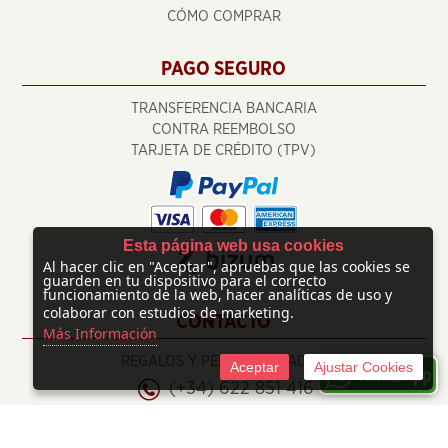
CÓMO COMPRAR
PAGO SEGURO
TRANSFERENCIA BANCARIA
CONTRA REEMBOLSO
TARJETA DE CRÉDITO (TPV)
Esta página web usa cookies
Al hacer clic en "Aceptar", apruebas que las cookies se
guarden en tu dispositivo para el correcto
funcionamiento de la web, hacer analíticas de uso y
colaborar con estudios de marketing.
CONTACTO
Más Información
REGALOS Y PERSONALIZADOS
Aceptar
Ajustar Cookies
(+34) 622 851 416
info@regalosypersonalizados.com