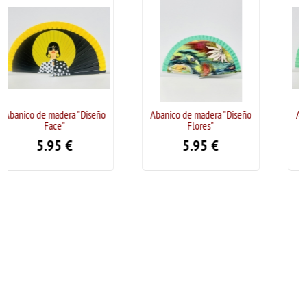
dera "Diseño
Abanico de madera "Diseño
Abanico de madera
e"
Flores"
Face"
5
€
5.95
€
5.95
€