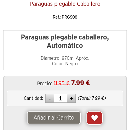
Paraguas plegable Caballero
Ref.: PRGS08
Paraguas plegable caballero,
Automático
Diametro: 97Cm. Apróx.
Color: Negro
7.99
€
11.95
€
Precio:
Cantidad:
(Total:
7.99
€)
Añadir al Carrito