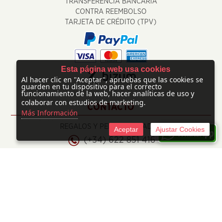
TRANSFERENCIA BANCARIA
CONTRA REEMBOLSO
TARJETA DE CRÉDITO (TPV)
Esta página web usa cookies
Al hacer clic en "Aceptar", apruebas que las cookies se
guarden en tu dispositivo para el correcto
funcionamiento de la web, hacer analíticas de uso y
colaborar con estudios de marketing.
CONTACTO
Más Información
REGALOS Y PERSONALIZADOS
Aceptar
Ajustar Cookies
(+34) 622 851 416
info@regalosypersonalizados.com