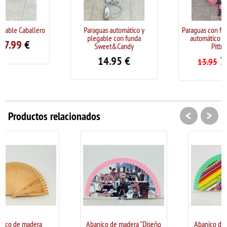
Paraguas automático y
Paraguas con funda plegable
plegable con funda
automático "Estampado
Sweet&Candy
Pitbull"
14.95
€
7.99
€
13.95
<
>
Productos relacionados
Abanico de madera "Diseño
Abanico de madera "Diseño