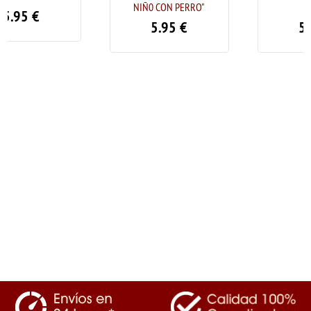
NIÑ0 CON PERRO"
Face"
5.95
€
5.95
€