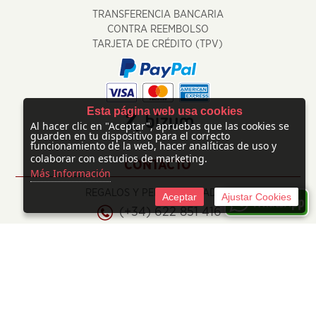
TRANSFERENCIA BANCARIA
CONTRA REEMBOLSO
TARJETA DE CRÉDITO (TPV)
Esta página web usa cookies
Al hacer clic en "Aceptar", apruebas que las cookies se
guarden en tu dispositivo para el correcto
funcionamiento de la web, hacer analíticas de uso y
colaborar con estudios de marketing.
CONTACTO
Más Información
REGALOS Y PERSONALIZADOS
Aceptar
Ajustar Cookies
(+34) 622 851 416
info@regalosypersonalizados.com