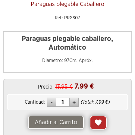
Paraguas plegable Caballero
Ref.: PRGS07
Paraguas plegable caballero,
Automático
Diametro: 97Cm. Apróx.
7.99
€
13.95
€
Precio:
Cantidad:
(Total:
7.99
€)
Añadir al Carrito