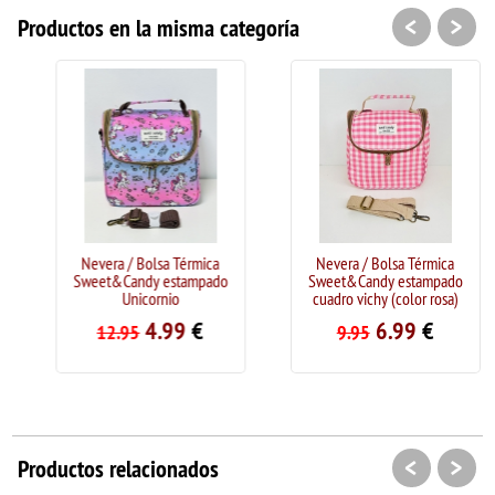
<
>
Productos en la misma categoría
Nevera / Bolsa Térmica
Nevera / Bolsa Térmica
Sweet&Candy estampado
Sweet&Candy estampado
Unicornio
cuadro vichy (color rosa)
4.99
€
6.99
€
12.95
9.95
<
>
Productos relacionados