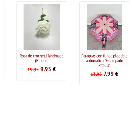
Rosa de crochet. Handmade
Paraguas con funda plegable
(Blanco)
automático "Estampado
Pitbull"
9.95
€
19.95
7.99
€
13.95