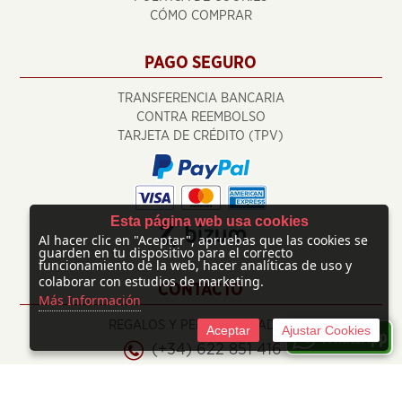
CÓMO COMPRAR
PAGO SEGURO
TRANSFERENCIA BANCARIA
CONTRA REEMBOLSO
TARJETA DE CRÉDITO (TPV)
Esta página web usa cookies
Al hacer clic en "Aceptar", apruebas que las cookies se
guarden en tu dispositivo para el correcto
funcionamiento de la web, hacer analíticas de uso y
colaborar con estudios de marketing.
CONTACTO
Más Información
REGALOS Y PERSONALIZADOS
Aceptar
Ajustar Cookies
(+34) 622 851 416
info@regalosypersonalizados.com