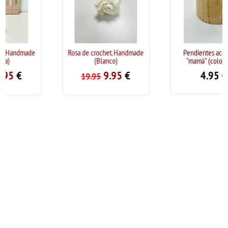
Rosa de crochet. Handmade
Pendientes acero inox
(Blanco)
"mamá" (color plata)
9.95
€
4.95
€
19.95