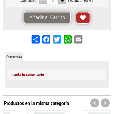
Cantidad:
(Total:
11.95
€)
Añadir al Carrito
Share
Facebook
Twitter
WhatsApp
Email
Comentarios
Inserta tu comentario
<
>
Productos en la misma categoría