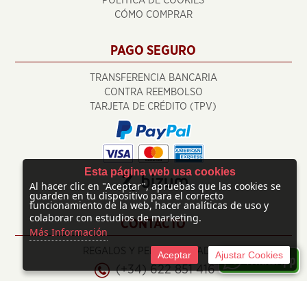
POLÍTICA DE COOKIES
CÓMO COMPRAR
PAGO SEGURO
TRANSFERENCIA BANCARIA
CONTRA REEMBOLSO
TARJETA DE CRÉDITO (TPV)
Esta página web usa cookies
Al hacer clic en "Aceptar", apruebas que las cookies se
guarden en tu dispositivo para el correcto
funcionamiento de la web, hacer analíticas de uso y
colaborar con estudios de marketing.
CONTACTO
Más Información
REGALOS Y PERSONALIZADOS
Aceptar
Ajustar Cookies
(+34) 622 851 416
info@regalosypersonalizados.com