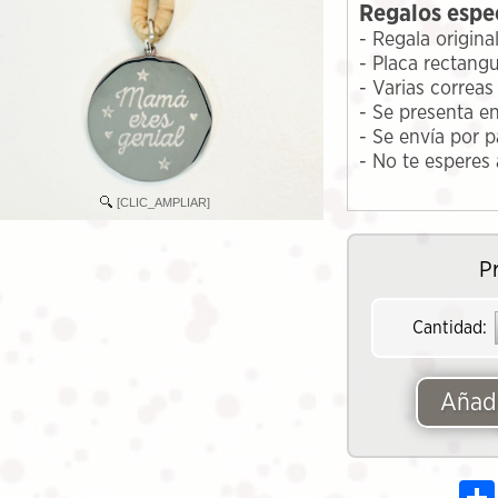
Regalos espec
- Regala origina
- Placa rectang
- Varias correa
- Se presenta en
- Se envía por 
- No te esperes
[CLIC_AMPLIAR]
P
Cantidad:
Añadi