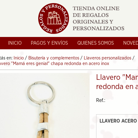
INICIO
PAGOS Y ENVÍOS
QUIENES SOMOS
NOVE
tás en:
Inicio
/
Bisutería y complementos
/
Llaveros personalizados
/
avero "Mamá eres genial" chapa redonda en acero inox
Llavero "Ma
redonda en a
Ref.:
LLAVERO ACERO