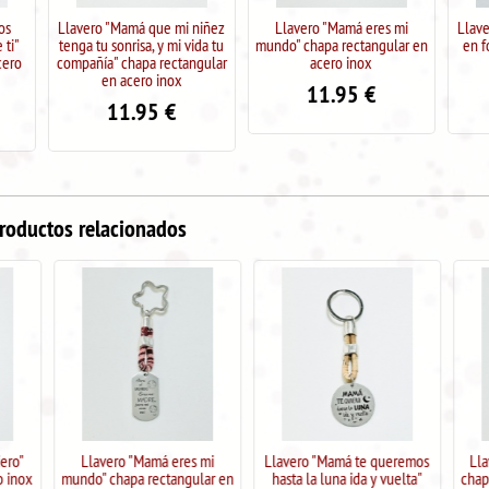
Llavero "Mamá que mi niñez
Llavero "Mamá eres mi
Llavero "Mamá 
tenga tu sonrisa, y mi vida tu
mundo" chapa rectangular en
en forma de c
compañía" chapa rectangular
acero inox
ino
en acero inox
11.95
€
11.9
11.95
€
roductos relacionados
Llavero "Mamá eres mi
Llavero "Mamá te queremos
Llavero "Abuel
mundo" chapa rectangular en
hasta la luna ida y vuelta"
chapa redonda 