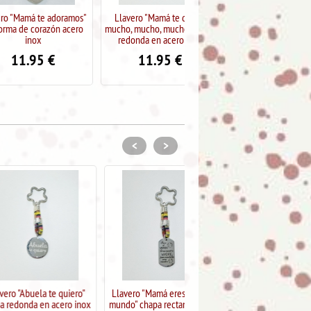
te adoramos"
Llavero "Mamá te quiero
Llavero "Mamá eres genial"
orazón acero
mucho, mucho, mucho" chapa
chapa redonda en acero inox
x
redonda en acero inox
11.95
€
5
€
11.95
€
<
>
a te quiero"
Llavero "Mamá eres nuestro
Llavero "Mamá te quiero
en acero inox
mundo" chapa rectangular en
hasta la luna ida y vuelta"