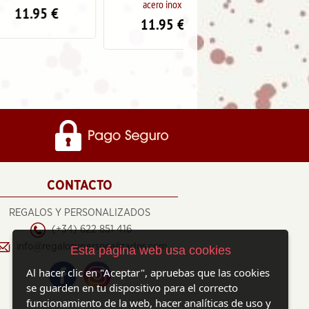
acero inox
chapa redonda en acero inox
5
€
11.95
€
11.95
€
CONTACTO
REGALOS Y PERSONALIZADOS
(+34) 622 851 416
info@regalosypersonalizados.com
Esta página web usa cookies
Al hacer clic en "Aceptar", apruebas que las cookies
se guarden en tu dispositivo para el correcto
funcionamiento de la web, hacer analíticas de uso y