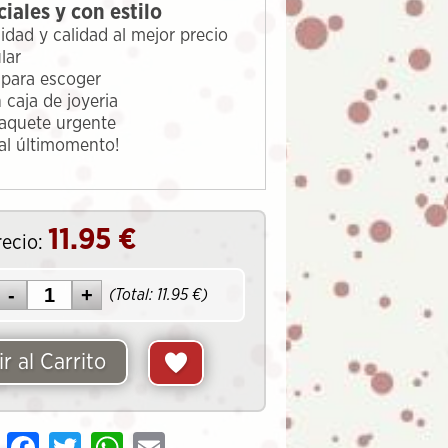
iales y con estilo
lidad y calidad al mejor precio
ular
s para escoger
 caja de joyeria
paquete urgente
 al últimomento!
11.95
€
recio:
(Total:
11.95
€)
r al Carrito
Share
Facebook
Twitter
WhatsApp
Email