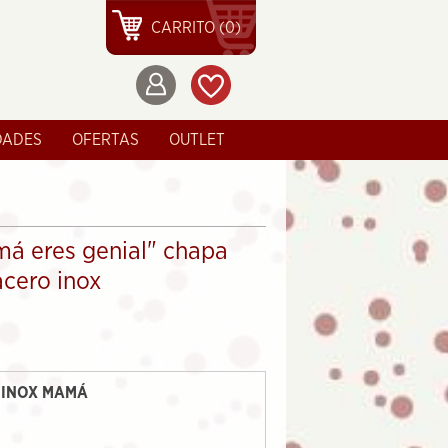
CARRITO (0)
DADES
OFERTAS
OUTLET
má eres genial" chapa
cero inox
 INOX MAMÁ