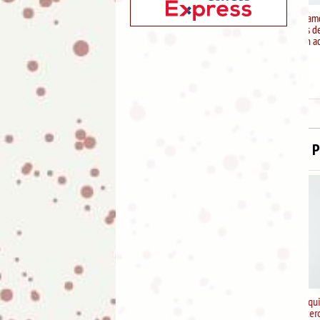
Llavero "Mamá estamos
hechos de pedacitos de ti"
chapa rectangular en acero
inox
11.95
€
P
Llavero "Abuela te quiero"
chapa redonda en acero inox