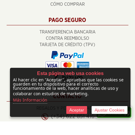
CÓMO COMPRAR
PAGO SEGURO
TRANSFERENCIA BANCARIA
CONTRA REEMBOLSO
TARJETA DE CRÉDITO (TPV)
Esta página web usa cookies
Al hacer clic en "Aceptar", apruebas que las cookies se
guarden en tu dispositivo para el correcto
funcionamiento de la web, hacer analíticas de uso y
colaborar con estudios de marketing.
CONTACTO
Más Información
REGALOS Y PERSONALIZADOS
Aceptar
Ajustar Cookies
(+34) 622 851 416
info@regalosypersonalizados.com