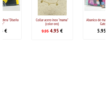
ño
Collar acero inox "mama"
Abanico de madera diseño
(color oro)
Gatos
4.95
€
5.95
€
9.95