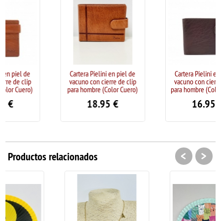
Cartera Pielini en piel de
Cartera Pielini en piel de
vacuno con cierre de clip
vacuno con cierre de clip
)
para hombre (Color Cuero)
para hombre (Color Marrón)
18.95
€
16.95
€
<
>
Productos relacionados