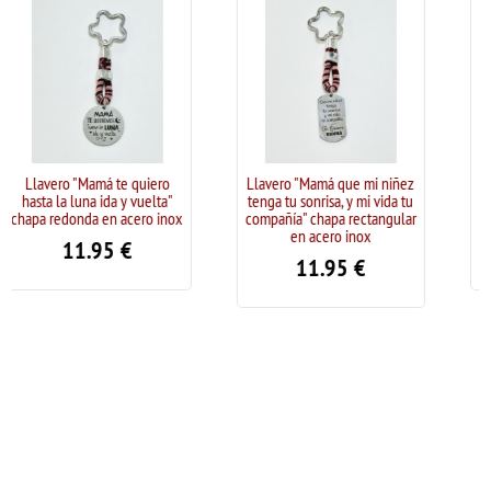
amá te quiero
Llavero "Mamá que mi niñez
Llavero "Mamá ere
a ida y vuelta"
tenga tu sonrisa, y mi vida tu
chapa rectangula
a en acero inox
compañía" chapa rectangular
inox
en acero inox
.95
€
11.95
11.95
€