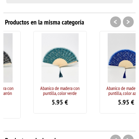
<
>
Productos en la misma categoría
Abanico de madera con
Abanico de madera con
puntilla, color verde
puntilla, color azulón
5.95
€
5.95
€