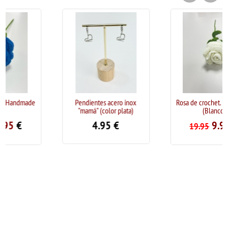
Pendientes acero inox
Rosa de crochet. Handmade
"mamá" (color plata)
(Blanco)
4.95
€
9.95
€
19.95