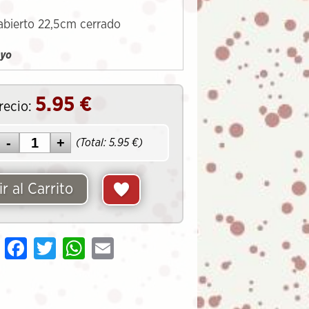
abierto 22,5cm cerrado
uyo
5.95
€
recio:
(Total:
5.95
€)
r al Carrito
Share
Facebook
Twitter
WhatsApp
Email