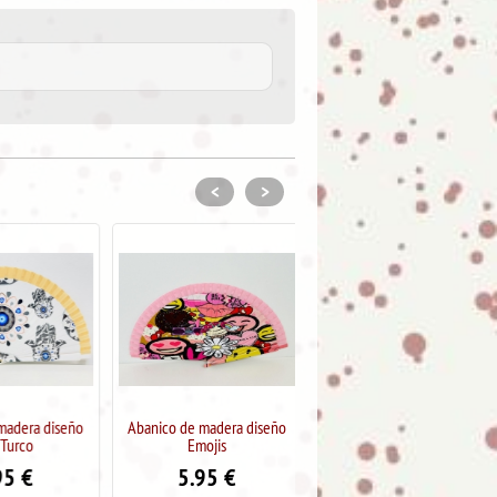
<
>
dera diseño
Abanico de madera diseño
Abanico de madera pintado
urco
Emojis
dos caras Sweet Candy
5
€
5.95
€
11.95
€