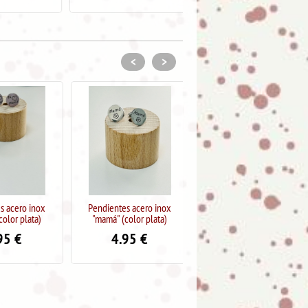
<
>
acero inox
Pendientes acero inox
Paraguas plegable Caballero
or plata)
"mamá" (color plata)
7.99
€
13.95
5
€
4.95
€