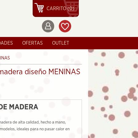
CARRITO (0)
DADES
OFERTAS
OUTLET
NINAS
 madera diseño MENINAS
DE MADERA
madera de alta calidad, hecho a mano,
 modelos, ideales para no pasar calor en