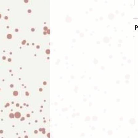
P
Pendientes acero inox
"mamá" (color plata)
4.95
€