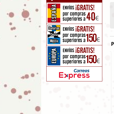
P
Abanico de madera pintado
dos caras Sweet Candy
11.95
€