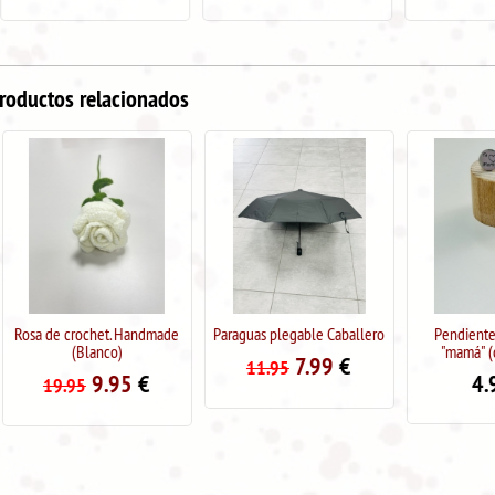
roductos relacionados
Rosa de crochet. Handmade
Paraguas plegable Caballero
Pendientes 
(Blanco)
"mamá" (col
7.99
€
11.95
9.95
€
4.9
19.95