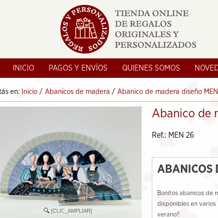
INICIO
PAGOS Y ENVÍOS
QUIENES SOMOS
NOVE
tás en:
Inicio
/
Abanicos de madera
/
Abanico de madera diseño ME
Abanico de
Ref.: MEN 26
ABANICOS 
Bonitos abanicos de 
disponibles en varios
[CLIC_AMPLIAR]
verano!!