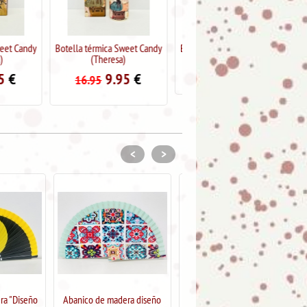
a Sweet Candy
Botella térmica Sweet Candy
Botella térmica Sweet Candy
esa)
9.95
€
9.95
€
16.95
16.95
.95
€
<
>
adera diseño
Abanico de madera diseño
Abanico de madera diseño