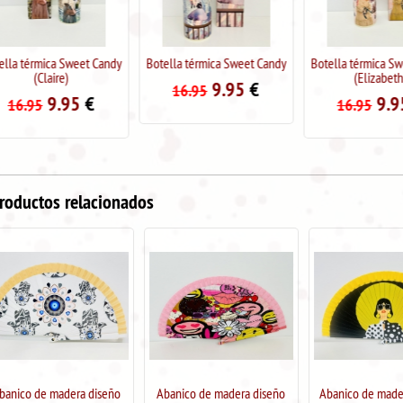
Botella térmica Sweet Candy
Botella térmica Sweet Candy
Botella térmic
(Elizabeth)
(Ther
9.95
€
16.95
9.95
€
9
16.95
16.95
roductos relacionados
Abanico de madera diseño
Abanico de madera "Diseño
Abanico de m