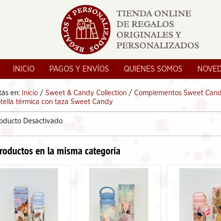
INICIO
PAGOS Y ENVÍOS
QUIENES SOMOS
NOVE
tás en:
Inicio
/
Sweet & Candy Collection
/
Complementos Sweet Can
tella térmica con taza Sweet Candy
oducto Desactivado
roductos en la misma categoría