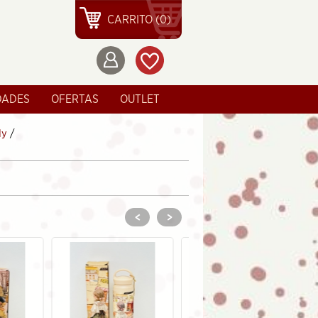
CARRITO (0)
DADES
OFERTAS
OUTLET
dy
/
<
>