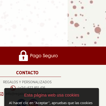
CONTACTO
REGALOS Y PERSONALIZADOS
(+34) 622 851 416
info@regalosypersonalizados.com
Esta página web usa cookies
Al hacer clic en "Aceptar", apruebas que las cookies