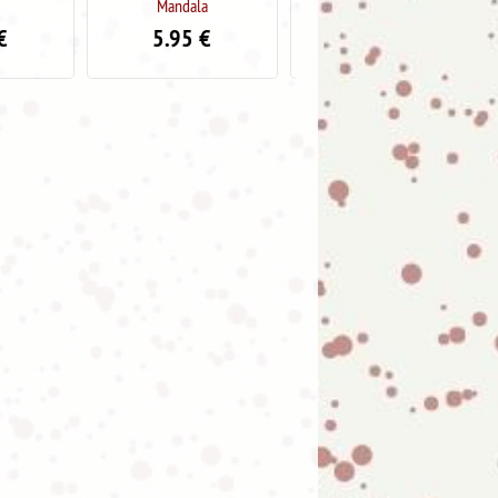
ala
Mandala
Mandala
5
€
5.95
€
5.95
€