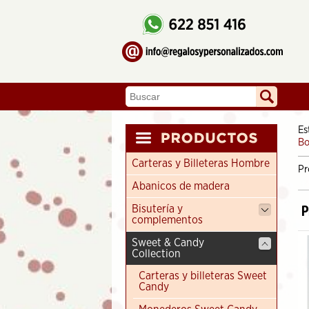
Es
Bo
Carteras y Billeteras Hombre
Pr
Abanicos de madera
P
Bisutería y
complementos
Sweet & Candy
Collection
Carteras y billeteras Sweet
Candy