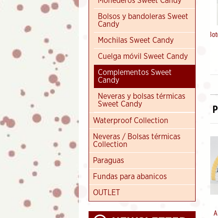
Monederos Sweet Candy
Bolsos y bandoleras Sweet
Candy
Botella térmica Sweet Candy
Mochilas Sweet Candy
(Claire)
9.95
€
16.95
Cuelga móvil Sweet Candy
Complementos Sweet
Candy
Neveras y bolsas térmicas
Sweet Candy
P
Waterproof Collection
Neveras / Bolsas térmicas
Collection
Paraguas
Fundas para abanicos
OUTLET
Abanico de madera diseño