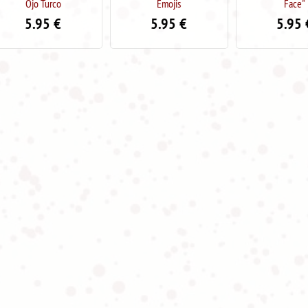
Emojis
Face"
Mand
5.95
€
5.95
€
5.9