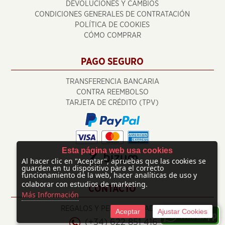
DEVOLUCIONES Y CAMBIOS
CONDICIONES GENERALES DE CONTRATACIÓN
POLÍTICA DE COOKIES
CÓMO COMPRAR
PAGO SEGURO
TRANSFERENCIA BANCARIA
CONTRA REEMBOLSO
TARJETA DE CRÉDITO (TPV)
Esta página web usa cookies
Al hacer clic en "Aceptar", apruebas que las cookies se
guarden en tu dispositivo para el correcto
funcionamiento de la web, hacer analíticas de uso y
colaborar con estudios de marketing.
CONTACTO
Más Información
REGALOS Y PERSONALIZADOS
Aceptar
Ajustar Cookies
(+34) 622 851 416