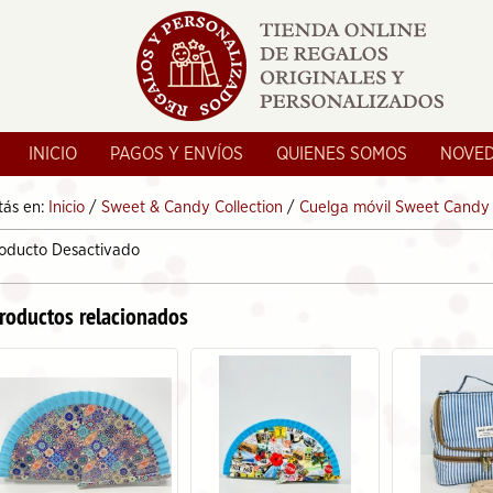
INICIO
PAGOS Y ENVÍOS
QUIENES SOMOS
NOVE
tás en:
Inicio
/
Sweet & Candy Collection
/
Cuelga móvil Sweet Candy
oducto Desactivado
roductos relacionados