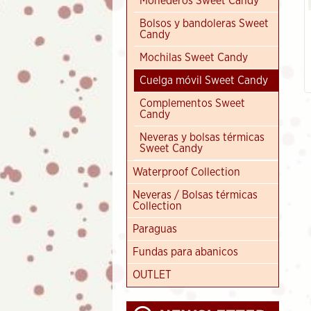
Monederos Sweet Candy
Bolsos y bandoleras Sweet
Candy
Abanico de madera diseño
Mandala
Mochilas Sweet Candy
5.95
€
Cuelga móvil Sweet Candy
Complementos Sweet
Candy
Neveras y bolsas térmicas
Sweet Candy
Waterproof Collection
Neveras / Bolsas térmicas
Collection
Paraguas
Fundas para abanicos
OUTLET