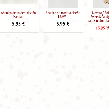
Abanico de madera diseño
Nevera / Bolsa Térmica
Fular Sw
TRAVEL
Sweet&Candy estampado
14.95
rallas (color blanco y marino)
5.95
€
9.99
€
13.95