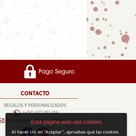
CONTACTO
REGALOS Y PERSONALIZADOS
(+34) 622 851 416
info@regalosypersonalizados.com
Esta página web usa cookies
Al hacer clic en "Aceptar", apruebas que las cookies