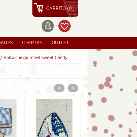
CARRITO (0)
DADES
OFERTAS
OUTLET
/
Bolso cuelga móvil Sweet Candy
<
>