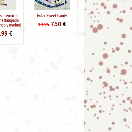
eet Candy
Abanico de madera diseño
Monedero 2 compartimentos
SEVILLANAS
Sweet Candy
7.50
€
5.95
€
10.95
€