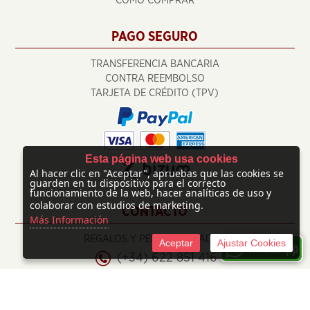
CÓMO COMPRAR
PAGO SEGURO
TRANSFERENCIA BANCARIA
CONTRA REEMBOLSO
TARJETA DE CRÉDITO (TPV)
Esta página web usa cookies
Al hacer clic en "Aceptar", apruebas que las cookies se
guarden en tu dispositivo para el correcto
funcionamiento de la web, hacer analíticas de uso y
colaborar con estudios de marketing.
CONTACTO
Más Información
REGALOS Y PERSONALIZADOS
Aceptar
Ajustar Cookies
(+34) 622 851 416
info@regalosypersonalizados.com