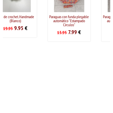
andmade
Paraguas con funda plegable
Paraguas con funda pleg
automático "Estampado
automático "Estampad
Circulos"
Pitbull"
€
7.99
€
7.99
€
13.95
13.95