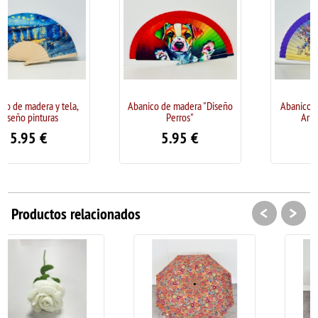
ela,
Abanico de madera "Diseño
Abanico de madera diseñ
Perros"
Arbol de la Vida
5.95
€
5.95
€
<
>
Productos relacionados