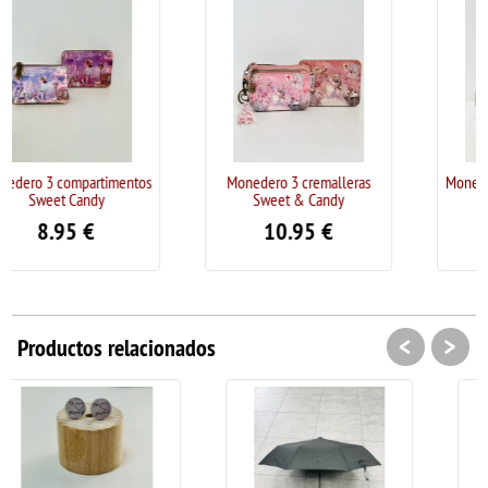
imentos
Monedero 3 cremalleras
Monedero 3 compartimen
Sweet & Candy
Sweet Candy
10.95
€
8.95
€
<
>
Productos relacionados