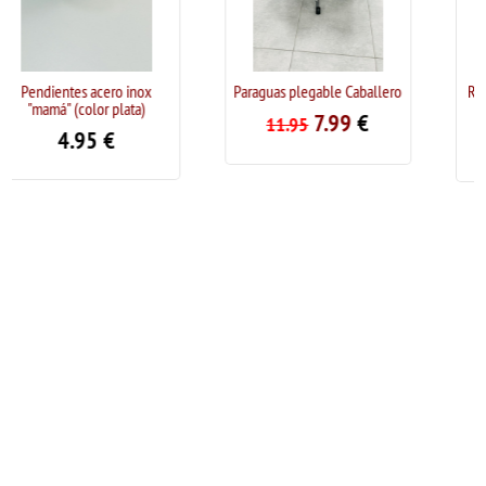
o inox
Paraguas plegable Caballero
Rosa de crochet. Han
plata)
(Azul)
7.99
€
11.95
€
9.95
19.95