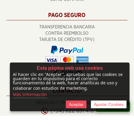
PAGO SEGURO
TRANSFERENCIA BANCARIA
CONTRA REEMBOLSO
TARJETA DE CRÉDITO (TPV)
Esta página web usa cookies
Al hacer clic en "Aceptar", apruebas que las cookies se
guarden en tu dispositivo para el correcto
funcionamiento de la web, hacer analíticas de uso y
colaborar con estudios de marketing.
CONTACTO
Más Información
REGALOS Y PERSONALIZADOS
Aceptar
Ajustar Cookies
(+34) 622 851 416
info@regalosypersonalizados.com