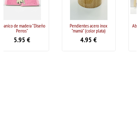
"Diseño
Pendientes acero inox
Abanico de madera "Dis
"mamá" (color plata)
Perros"
4.95
€
5.95
€