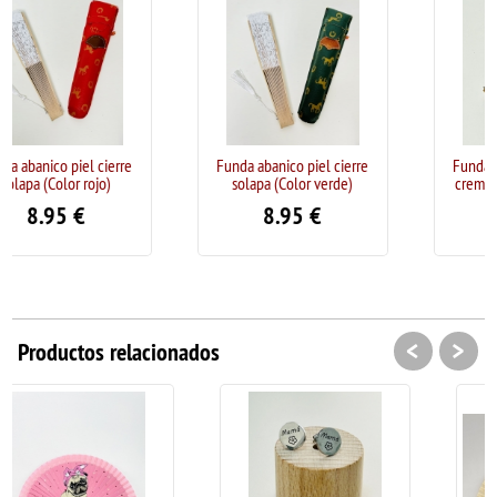
erre
Funda abanico piel cierre
Funda abanico piel cierre
)
solapa (Color verde)
cremallera (Color camel)
8.95
€
11.95
€
<
>
Productos relacionados