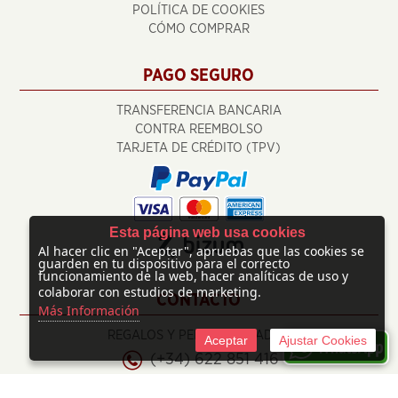
POLÍTICA DE COOKIES
CÓMO COMPRAR
PAGO SEGURO
TRANSFERENCIA BANCARIA
CONTRA REEMBOLSO
TARJETA DE CRÉDITO (TPV)
Esta página web usa cookies
Al hacer clic en "Aceptar", apruebas que las cookies se
guarden en tu dispositivo para el correcto
funcionamiento de la web, hacer analíticas de uso y
colaborar con estudios de marketing.
CONTACTO
Más Información
REGALOS Y PERSONALIZADOS
Aceptar
Ajustar Cookies
(+34) 622 851 416
info@regalosypersonalizados.com