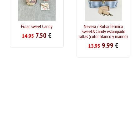
ular Sweet Candy
Nevera / Bolsa Térmica
Bolso de
Sweet&Candy estampado
Sw
7.50
€
14.95
rallas (color blanco y marino)
29.9
9.99
€
13.95