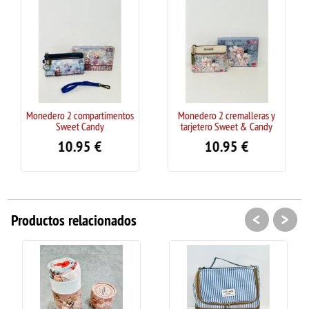
2 compartimentos
Monedero 2 cremalleras y
Monedero 2 c
eet Candy
tarjetero Sweet & Candy
tarjetero S
0.95
€
10.95
€
10.
<
>
Productos relacionados