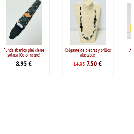
ico piel cierre
Colgante de piedras y brillos
Abanico de mad
(Color negro)
ajustable
Face
.95
€
7.50
€
5.9
14.95