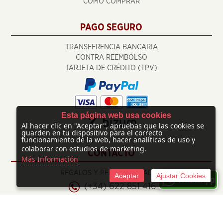
CÓMO COMPRAR
PAGO SEGURO
TRANSFERENCIA BANCARIA
CONTRA REEMBOLSO
TARJETA DE CRÉDITO (TPV)
Esta página web usa cookies
Al hacer clic en "Aceptar", apruebas que las cookies se
guarden en tu dispositivo para el correcto
funcionamiento de la web, hacer analíticas de uso y
colaborar con estudios de marketing.
CONTACTO
Más Información
REGALOS Y PERSONALIZADOS
Aceptar
Ajustar Cookies
(+34) 622 851 416
info@regalosypersonalizados.com