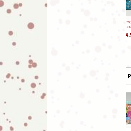
Mochila Impermeable Sweet
Candy Estampado Summer
4.99
€
13.95
P