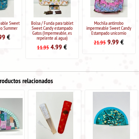
Bolsa / Funda para tablet
Mochila antirrobo
Mochila Imper
Sweet Candy estampado
impermeable Sweet Candy
Candy Estamp
Gatos (Impermeable, es
Estampado unicornio
4
13.95
repelente al agua)
9.99
€
21.95
4.99
€
11.95
roductos relacionados