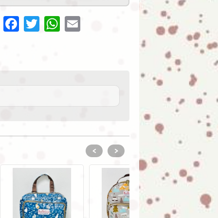
Share
Facebook
Twitter
WhatsApp
Email
<
>