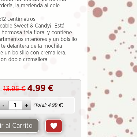
dería, la merienda al cole.....
x12 centímetros
eable Sweet & Candy¡¡ Está
 hermosa tela floral y contiene
timentos interiores y un bolsillo
rte delantera de la mochila
 un bolsillo con cremallera.
con doble cremallera.
4.99
€
13.95
€
:
(Total:
4.99
€)
r al Carrito