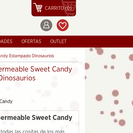
CARRITO (0)
DADES
OFERTAS
OUTLET
andy Estampado Dinosaurios
ermeable Sweet Candy
inosaurios
&Candy
permeable Sweet Candy
r todas las cositas de los más