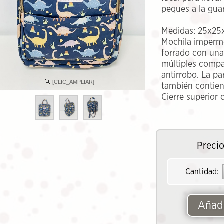
peques a la guar
Medidas: 25x25
Mochila imperm
forrado con una
múltiples compar
antirrobo. La pa
[CLIC_AMPLIAR]
también contiene
Cierre superior 
Precio
Cantidad:
Añadi