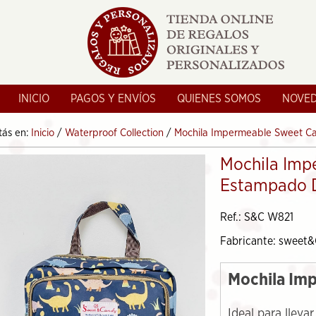
INICIO
PAGOS Y ENVÍOS
QUIENES SOMOS
NOVE
tás en:
Inicio
/
Waterproof Collection
/
Mochila Impermeable Sweet C
Mochila Imp
Estampado D
Ref.: S&C W821
Fabricante: sweet
Mochila Im
Ideal para lleva