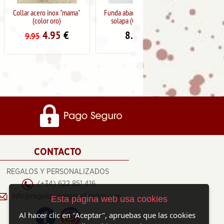
inox "mama"
Funda abanico piel cierre
Colgante de piedras y brillos
 oro)
solapa (Color negro)
ajustable
.95
€
8.95
€
7.50
€
14.95
CONTACTO
REGALOS Y PERSONALIZADOS
(+34) 622 851 416
info@regalosypersonalizados.com
Esta página web usa cookies
Al hacer clic en "Aceptar", apruebas que las cookies