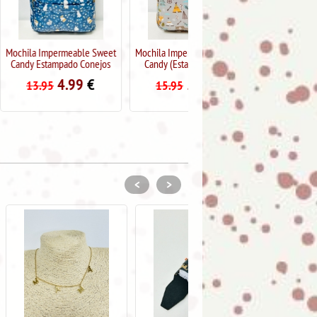
meable Sweet
Mochila Impermeable Sweet
Maletín PC /
ado Conejos
Candy (Estampado osos)
portadocumentos Sweet
Candy (Estampado Summer)
.99
€
5.99
€
15.95
9.99
€
14.95
<
>