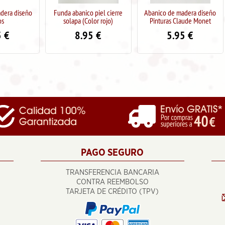
Funda abanico piel cierre
Abanico de madera diseño
Collar acero 
solapa (Color rojo)
Pinturas Claude Monet
(color
8.95
€
5.95
€
4
9.95
PAGO SEGURO
TRANSFERENCIA BANCARIA
CONTRA REEMBOLSO
TARJETA DE CRÉDITO (TPV)