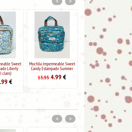
<
>
meable Sweet
Mochila Impermeable Sweet
Mochila antirrobo
ado Liberty
Candy Estampado Summer
impermeable Sweet Candy
l claro)
Estampado dinosaurios
4.99
€
13.95
.99
€
9.99
€
21.95
<
>