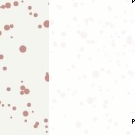
P
Mochila antirrobo Sweet
Candy estampado gatos
(Impermeable, repelente al
agua)
9.99
€
21.95
P