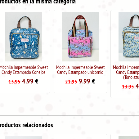
roductos en la misma categoría
Mochila Impermeable Sweet
Mochila Impermeable Sweet
Mochila Imper
Candy Estampado Conejos
Candy Estampado unicornio
Candy Estamp
(Tono azu
4.99
€
9.99
€
13.95
21.95
4
13.95
roductos relacionados