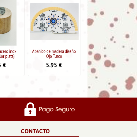
acero inox
Abanico de madera diseño
Abanico de madera "Diseño
or plata)
Ojo Turco
Perros"
5
€
5.95
€
5.95
€
CONTACTO