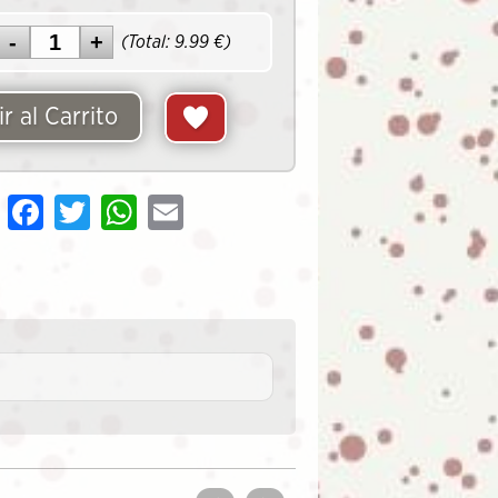
(Total:
9.99
€)
r al Carrito
Share
Facebook
Twitter
WhatsApp
Email