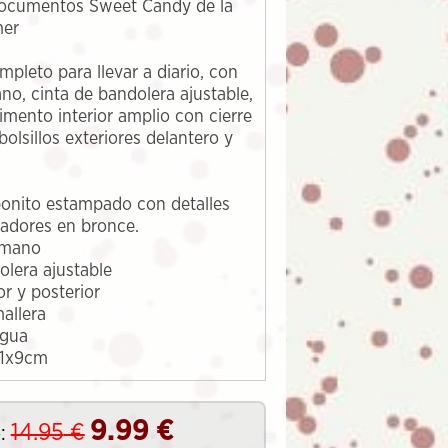
ocumentos Sweet Candy de la
mer
pleto para llevar a diario, con
no, cinta de bandolera ajustable,
mento interior amplio con cierre
bolsillos exteriores delantero y
onito estampado con detalles
radores en bronce.
 mano
olera ajustable
or y posterior
allera
agua
31x9cm
9.99
€
14.95
€
: