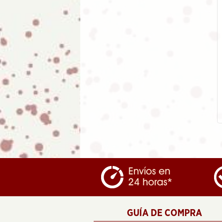
Abanico de madera "Diseño
Perros"
5.95
€
GUÍA DE COMPRA