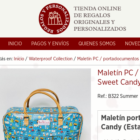
INICIO
PAGOS Y ENVÍOS
QUIENES SOMOS
NOVE
tás en:
Inicio
/
Waterproof Collection
/
Maletín PC / portadocumento
Maletín PC 
Sweet Cand
Ref.: B322 Summer
Maletín po
Candy (Es