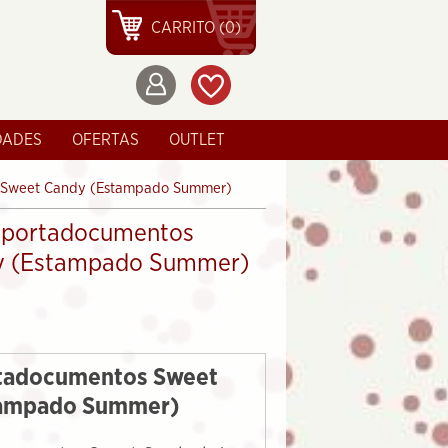
CARRITO (0)
DADES
OFERTAS
OUTLET
s Sweet Candy (Estampado Summer)
/ portadocumentos
y (Estampado Summer)
rtadocumentos Sweet
tampado Summer)