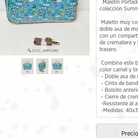
Maletín Portad
colección Sum
Maletín muy com
doble asa de ma
con un comparti
de cremallera y 
trasero.
[CLIC_AMPLIAR]
Combina este b
color camel y ti
- Doble asa de
- Cinta de band
- Bolsillo anteri
- Cierre de crem
-Resistente al 
-Medidas: 40x
Precio