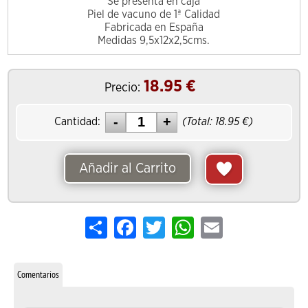
Se presenta en caja
Piel de vacuno de 1ª Calidad
Fabricada en España
Medidas 9,5x12x2,5cms.
18.95
€
Precio:
Cantidad:
(Total:
18.95
€)
Añadir al Carrito
Share
Facebook
Twitter
WhatsApp
Email
Comentarios