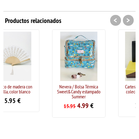
<
>
Productos relacionados
Nevera / Bolsa Térmica
Cartera de piel El Potro,
Sweet&Candy estampado
colección Roma (Color
Summer
Negro)
4.99
€
34.95
€
15.95