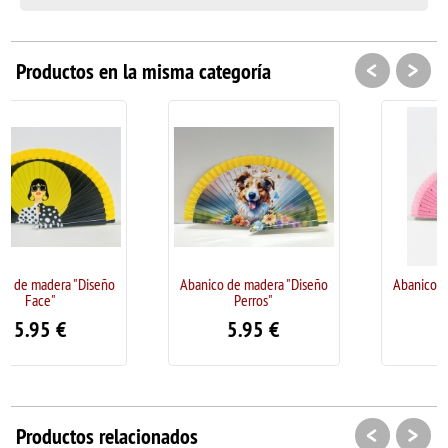
<
>
Productos en la misma categoría
o
Abanico de madera "Diseño
Abanico de madera "Diseño
Perros"
Perros"
5.95
€
5.95
€
<
>
Productos relacionados