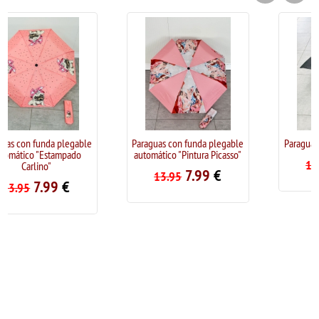
le
Paraguas con funda plegable
Paraguas plegable Caballero
automático "Pintura Picasso"
7.99
€
11.95
7.99
€
13.95