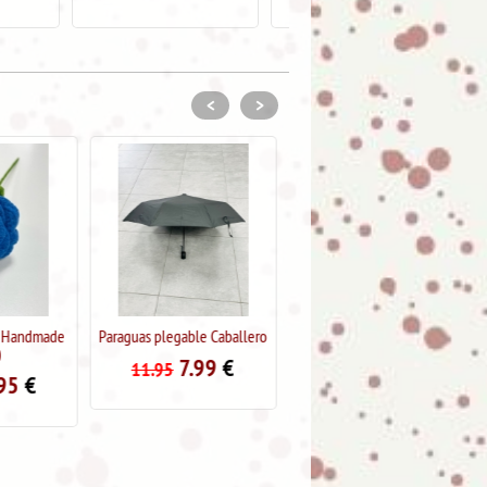
<
>
ble Caballero
Rosa de crochet. Handmade
Paraguas con funda plegable
(Blanco)
automático "Pintura Picasso"
.99
€
9.95
€
7.99
€
19.95
13.95