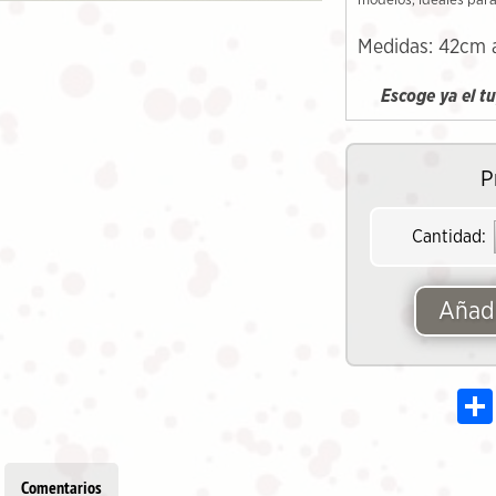
modelos, ideales para
Medidas: 42cm 
Escoge ya el t
P
Cantidad:
Añadi
Comentarios