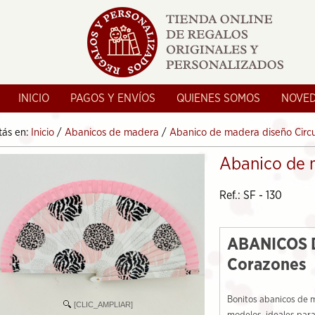
INICIO
PAGOS Y ENVÍOS
QUIENES SOMOS
NOVE
tás en:
Inicio
/
Abanicos de madera
/
Abanico de madera diseño Circu
Abanico de 
Ref.: SF - 130
ABANICOS 
Corazones
Bonitos abanicos de m
[CLIC_AMPLIAR]