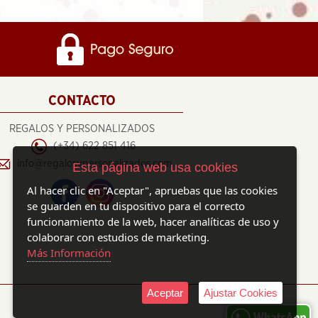
CONTACTO
REGALOS Y PERSONALIZADOS
(+34) 622 851 416
info@regalosypersonalizados.com
Esta página web usa cookies
Al hacer clic en "Aceptar", apruebas que las cookies
se guarden en tu dispositivo para el correcto
funcionamiento de la web, hacer analíticas de uso y
colaborar con estudios de marketing.
Más Información
Aceptar
Ajustar Cookies