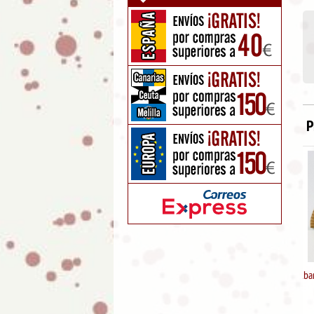
P
Abanico de madera "Diseño
Perros"
5.95
€