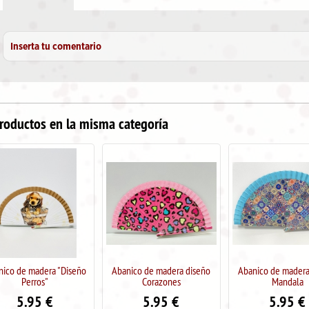
Inserta tu comentario
roductos en la misma categoría
Abanico de madera diseño
Abanico de madera diseño
Abanico de ma
Corazones
Mandala
Marip
5.95
€
5.95
€
5.9