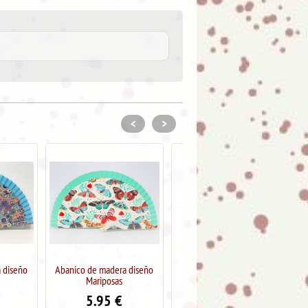
<
>
dera diseño
Abanico de madera con
Abanico de madera diseño
osas
puntilla, color blanco
Mandala
5
€
5.95
€
5.95
€