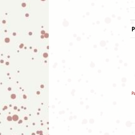
P
Paraguas con funda plegable
automático "Estampado
Carlino"
7.99
€
13.95