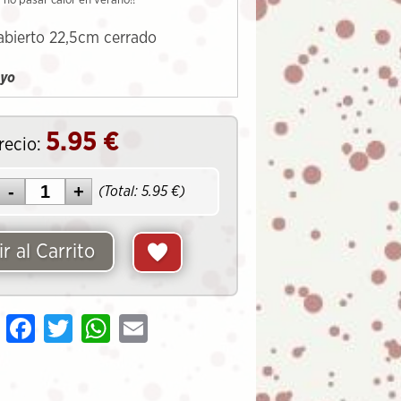
 no pasar calor en verano!!
abierto 22,5cm cerrado
uyo
5.95
€
recio:
(Total:
5.95
€)
r al Carrito
Share
Facebook
Twitter
WhatsApp
Email