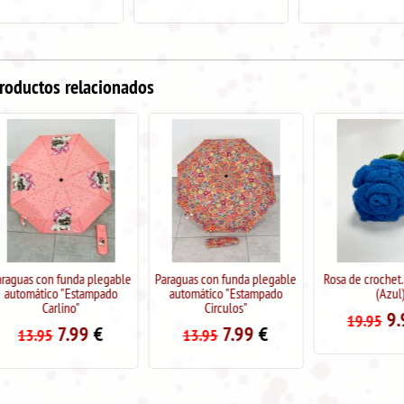
roductos relacionados
Paraguas con funda plegable
Rosa de crochet. Handmade
Paraguas plega
automático "Estampado
(Azul)
7
11.95
Circulos"
9.95
€
19.95
7.99
€
13.95