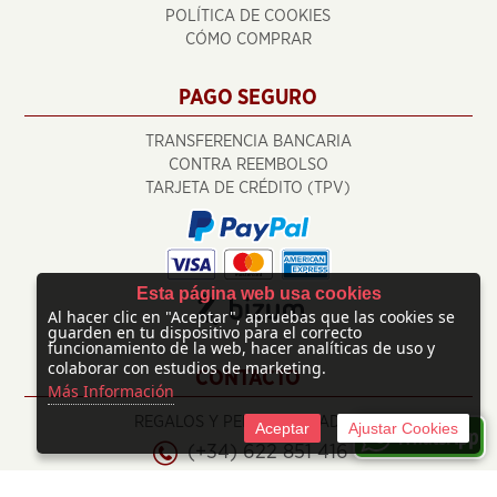
POLÍTICA DE COOKIES
CÓMO COMPRAR
PAGO SEGURO
TRANSFERENCIA BANCARIA
CONTRA REEMBOLSO
TARJETA DE CRÉDITO (TPV)
Esta página web usa cookies
Al hacer clic en "Aceptar", apruebas que las cookies se
guarden en tu dispositivo para el correcto
funcionamiento de la web, hacer analíticas de uso y
colaborar con estudios de marketing.
CONTACTO
Más Información
REGALOS Y PERSONALIZADOS
Aceptar
Ajustar Cookies
(+34) 622 851 416
info@regalosypersonalizados.com