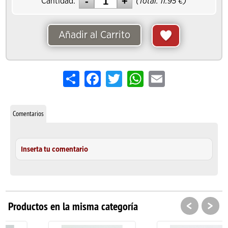
Cantidad:
(Total:
11.95
€)
Añadir al Carrito
Share
Facebook
Twitter
WhatsApp
Email
Comentarios
Inserta tu comentario
<
>
Productos en la misma categoría