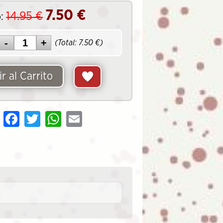
7.50
€
14.95
€
:
(Total:
7.50
€)
r al Carrito
Share
Facebook
Twitter
WhatsApp
Email