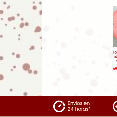
Paraguas con funda plegable
automático "Estampado
Carlino"
7.99
€
13.95