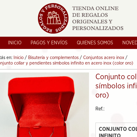
INICIO
PAGOS Y ENVÍOS
QUIENES SOMOS
NOVE
tás en:
Inicio
/
Bisutería y complementos
/
Conjuntos acero inox
/
njunto collar y pendientes símbolos infinito en acero inox (color oro)
Conjunto col
símbolos infi
oro)
Ref.:
CONJUNTO COL
INFINITO