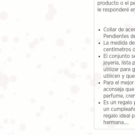
producto o el p
le responderé e
Collar de ace
Pendientes de
La medida del
centímetros d
El conjunto s
joyería, lista
utilizar para
utilicen y qu
Para el mejor
aconseja que
perfume, cre
Es un regalo 
un cumpleaño
regalo ideal 
hermana....