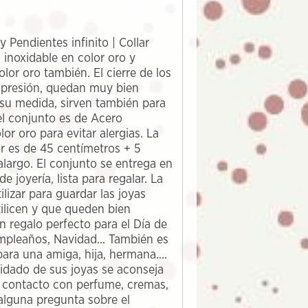
y Pendientes infinito | Collar
o inoxidable en color oro y
lor oro también. El cierre de los
 presión, quedan muy bien
 su medida, sirven también para
el conjunto es de Acero
lor oro para evitar alergias. La
ar es de 45 centímetros + 5
alargo. El conjunto se entrega en
e joyería, lista para regalar. La
ilizar para guardar las joyas
ilicen y que queden bien
n regalo perfecto para el Día de
mpleaños, Navidad... También es
para una amiga, hija, hermana....
uidado de sus joyas se aconseja
 contacto con perfume, cremas,
 alguna pregunta sobre el