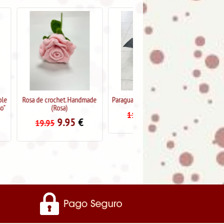
et. Handmade
Paraguas plegable Caballero
Rosa de crochet. Handmade
a)
(Rojo)
7.99
€
11.95
.95
€
9.95
€
19.95