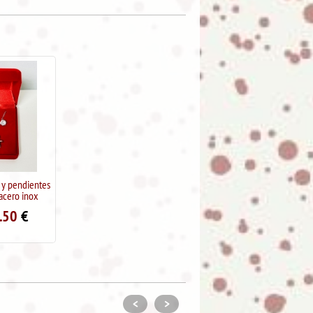
 y pendientes
acero inox
.50
€
<
>