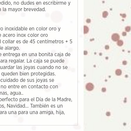
edido, no dudes en escribirme y
n la mayor brevedad.
ro inoxidable en color oro y
 acero inox color oro
 collar es de 45 centímetros + 5
e alargo.
e entrega en una bonita caja de
 para regalar. La caja se puede
 guardar las joyas cuando no se
e queden bien protegidas.
 cuidado de sus joyas se
 no entre en contacto con
mas, agua..
perfecto para el Día de la Madre,
s, Navidad... También es un
para una para una amiga, hija,