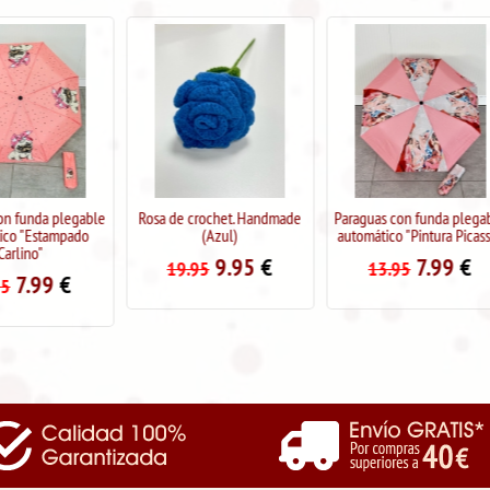
Rosa de crochet. Handmade
Paraguas con funda plegable
Rosa de croch
(Azul)
automático "Pintura Picasso"
(Ros
9.95
€
7.99
€
9
19.95
13.95
19.95