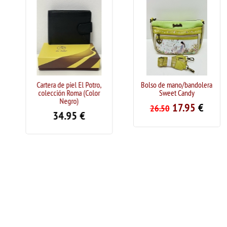
Cartera de piel El Potro,
Bolso de mano/bandolera
colección Roma (Color
Sweet Candy
Negro)
17.95
€
26.50
34.95
€